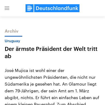
Close
menu
Archiv
Themen
Uruguay
Der ärmste Präsident der Welt tritt
ab
José Mujica ist wohl einer der
ungewöhnlichsten Präsidenten, die nicht nur
Landtagswahl Sachsen-Anhalt
USA
Südamerika je gesehen hat. An Glamour liegt
2026
Aktuelle Beiträge, Analys
Alle Informationen
Hintergründe
dem 79-Jährigen, der sein Amt am 1. März
Sachsen-Anhalt wählt am 6.
Wirtschaftlich und militäri
September 2026 einen neuen
gehören die Vereinigten S
abgibt, nichts. Er führt ein einfaches Leben auf
Landtag. Seit 2021 wird das
den mächtigsten Ländern 
einem kleinen Bauernhof. Zum Abschied
Bundesland von einer Koalition aus
mit großem Einfluss auf d