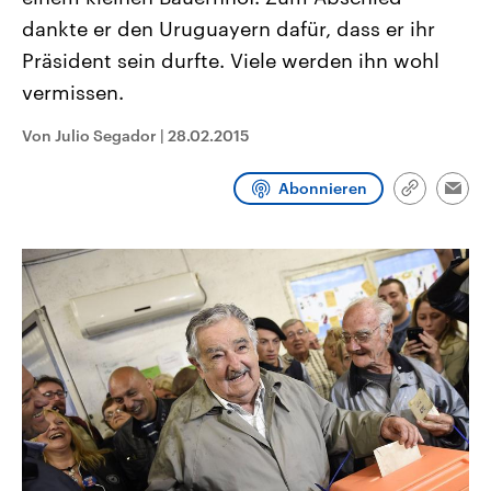
CDU, SPD und FDP regiert.-
aktuelle Weltgeschehen.
dankte er den Uruguayern dafür, dass er ihr
Umfragen, Prognosen,
Wahlprogramme, aktuelle Berichte
Präsident sein durfte. Viele werden ihn wohl
Sendungen
Programm
Podcasts
und Hintergründe zu den Parteien
und Kandidaten der anstehenden
vermissen.
Wahl.
Audio-Archiv
Von Julio Segador
|
28.02.2015
Abonnieren
Link
Emai
kopieren/te