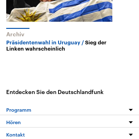
Archiv
Präsidentenwahl in Uruguay
Sieg der
Linken wahrscheinlich
Entdecken Sie den Deutschlandfunk
Programm
Programm
Hören
Alle Sendungen
Livestream
Kontakt