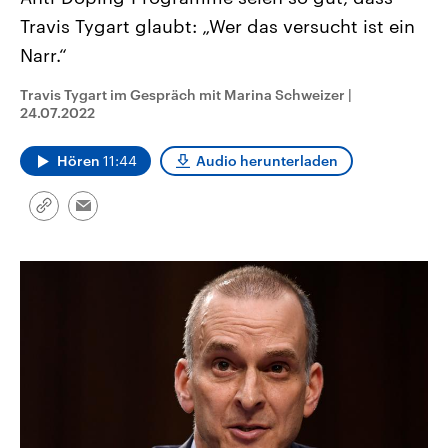
CDU, SPD und FDP regiert.-
aktuelle Weltgeschehen.
Travis Tygart glaubt: „Wer das versucht ist ein
Umfragen, Prognosen,
Wahlprogramme, aktuelle Berichte
Narr.“
Sendungen
Programm
Podcasts
und Hintergründe zu den Parteien
und Kandidaten der anstehenden
Wahl.
Travis Tygart im Gespräch mit Marina Schweizer
|
Audio-Archiv
24.07.2022
Hören
11:44
Audio herunterladen
Link
Email
kopieren/teilen