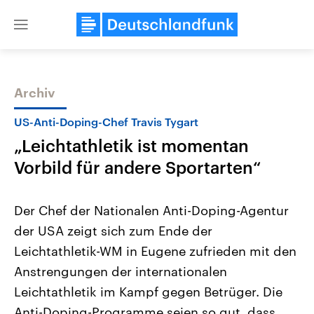
Close
menu
Archiv
Themen
US-Anti-Doping-Chef Travis Tygart
„Leichtathletik ist momentan
Vorbild für andere Sportarten“
Der Chef der Nationalen Anti-Doping-Agentur
der USA zeigt sich zum Ende der
Landtagswahl Sachsen-Anhalt
USA
Leichtathletik-WM in Eugene zufrieden mit den
2026
Aktuelle Beiträge, Analys
Alle Informationen
Hintergründe
Anstrengungen der internationalen
Sachsen-Anhalt wählt am 6.
Wirtschaftlich und militäri
September 2026 einen neuen
gehören die Vereinigten S
Leichtathletik im Kampf gegen Betrüger. Die
Landtag. Seit 2021 wird das
den mächtigsten Ländern 
Anti-Doping-Programme seien so gut, dass
Bundesland von einer Koalition aus
mit großem Einfluss auf d