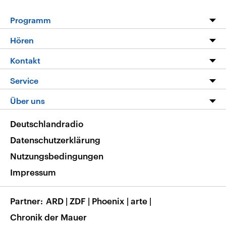
Programm
Programm
Hören
Alle Sendungen
Livestream
Kontakt
Die Nachrichten
Audios
Hörerservice
Service
Nachrichtenleicht
Podcasts
Social Media
FAQ
Über uns
Neue Beiträge auf dlf.de
Deutschlandfunk App
Newsletter
Deutschlandradio
Themen-Schwerpunkte
Nachrichten App
Deutschlandradio
Veranstaltungen
Presse
Frequenzen
Datenschutzerklärung
Musikliste
Ausbildung und Karriere
Nutzungsbedingungen
RSS
Transparenz
Impressum
Korrekturen
Barrierefreiheit
Partner
ARD
|
ZDF
|
Phoenix
|
arte
|
Chronik der Mauer