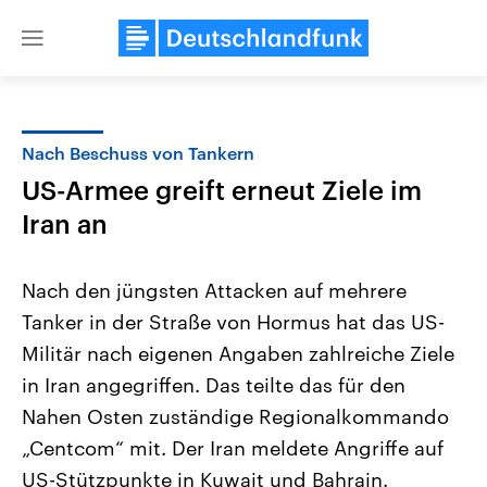
Close
menu
Nach Beschuss von Tankern
Themen
US-Armee greift erneut Ziele im
Iran an
Nach den jüngsten Attacken auf mehrere
Tanker in der Straße von Hormus hat das US-
Militär nach eigenen Angaben zahlreiche Ziele
Landtagswahl Sachsen-Anhalt
USA
in Iran angegriffen. Das teilte das für den
2026
Aktuelle Beiträge, Analys
Nahen Osten zuständige Regionalkommando
Alle Informationen
Hintergründe
Sachsen-Anhalt wählt am 6.
Wirtschaftlich und militäri
„Centcom“ mit. Der Iran meldete Angriffe auf
September 2026 einen neuen
gehören die Vereinigten S
Landtag. Seit 2021 wird das
den mächtigsten Ländern 
US-Stützpunkte in Kuwait und Bahrain.
Bundesland von einer Koalition aus
mit großem Einfluss auf d