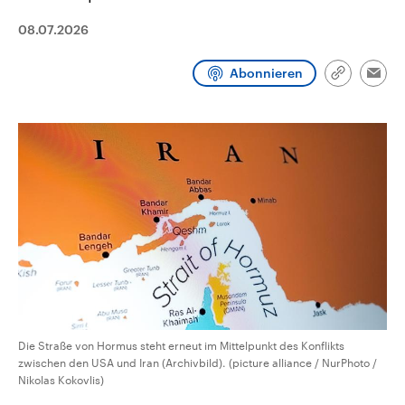
CDU, SPD und FDP regiert.-
aktuelle Weltgeschehen.
Umfragen, Prognosen,
08.07.2026
Wahlprogramme, aktuelle Berichte
Sendungen
Programm
Podcasts
und Hintergründe zu den Parteien
und Kandidaten der anstehenden
Abonnieren
Link
Emai
Wahl.
kopieren/te
Audio-Archiv
Die Straße von Hormus steht erneut im Mittelpunkt des Konflikts
zwischen den USA und Iran (Archivbild). (picture alliance / NurPhoto /
Nikolas Kokovlis)