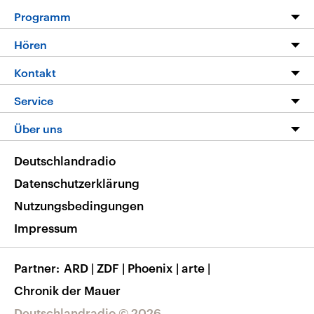
Programm
Programm
Hören
Alle Sendungen
Livestream
Kontakt
Die Nachrichten
Audios
Hörerservice
Service
Nachrichtenleicht
Podcasts
Social Media
FAQ
Über uns
Neue Beiträge auf dlf.de
Deutschlandfunk App
Newsletter
Deutschlandradio
Themen-Schwerpunkte
Nachrichten App
Deutschlandradio
Veranstaltungen
Presse
Frequenzen
Datenschutzerklärung
Musikliste
Ausbildung und Karriere
Nutzungsbedingungen
RSS
Transparenz
Impressum
Korrekturen
Barrierefreiheit
Partner
ARD
|
ZDF
|
Phoenix
|
arte
|
Chronik der Mauer
Deutschlandradio © 2026