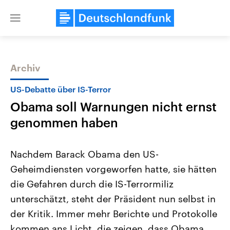
Close
menu
Archiv
Themen
US-Debatte über IS-Terror
Obama soll Warnungen nicht ernst
genommen haben
Nachdem Barack Obama den US-
Geheimdiensten vorgeworfen hatte, sie hätten
Landtagswahl Sachsen-Anhalt
USA
die Gefahren durch die IS-Terrormiliz
2026
Aktuelle Beiträge, Analys
Alle Informationen
Hintergründe
unterschätzt, steht der Präsident nun selbst in
Sachsen-Anhalt wählt am 6.
Wirtschaftlich und militäri
September 2026 einen neuen
gehören die Vereinigten S
der Kritik. Immer mehr Berichte und Protokolle
Landtag. Seit 2021 wird das
den mächtigsten Ländern 
kommen ans Licht, die zeigen, dass Obama
Bundesland von einer Koalition aus
mit großem Einfluss auf d