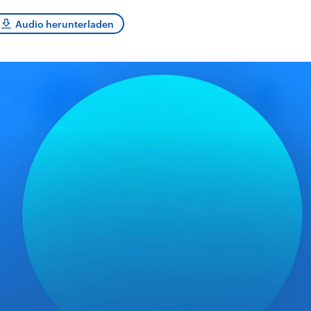
sen und
Hintergründe
Hintergründe
Der Überfall der
Der Iran – seit der
rgründe
Audio herunterladen
haftlich und
palästinensischen
Islamischen Revolu
risch gehören die
Terrororganisation
1979 auch Islamisc
igten Staaten zu
Hamas im Oktober 2023
Republik Iran – ist e
ächtigsten
auf Israel hat in der
von einem
n der Erde, mit
Region wieder die
Religionsführer auto
 Einfluss auf das
Gewalt entfacht. Israel
regierter Staat im 
le Weltgeschehen.
möchte die Hamas
Osten. Eine Feindsc
zerstören. Diese wird wie
zu Israel und zu de
die Hisbollah im Libanon
ist fest in der
vom Iran unterstützt.
Staatsideologie
verankert.