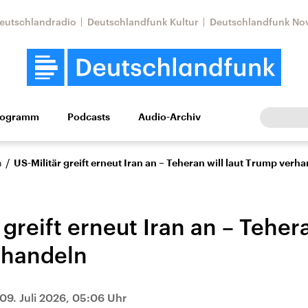
eutschlandradio
Deutschlandfunk Kultur
Deutschlandfunk No
rogramm
Podcasts
Audio-Archiv
Wirtschaft
Wissen
Kultur
Europa
Gesellschaf
/
n
US-Militär greift erneut Iran an – Teheran will laut Trump verh
 greift erneut Iran an – Tehera
rhandeln
Nahostkonflikt
Iran
09. Juli 2026, 05:06 Uhr
le Beiträge,
Aktuelle Lage und
Aktuelle Lage und