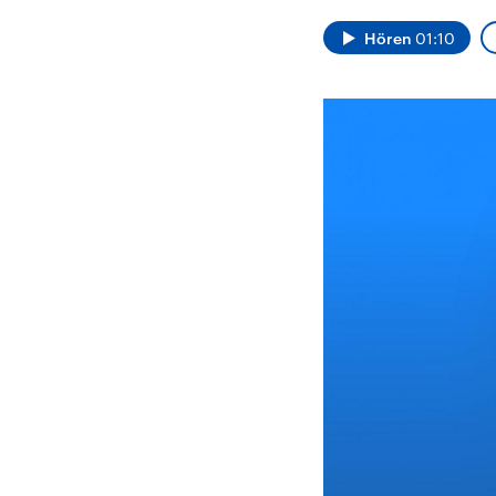
Alle Informationen
Analy
Sachsen-Anhalt wählt
Hinte
Hören
01:10
am 6. September 2026
Wirtsc
einen neuen Landtag.
militä
Seit 2021 wird das
Verein
Bundesland von einer
den m
Koalition aus CDU, SPD
Länder
und FDP regiert.-
großem
Umfragen, Prognosen,
aktuel
Wahlprogramme,
aktuelle Berichte und
Hintergründe zu den
Parteien und Kandidaten
der anstehenden Wahl.