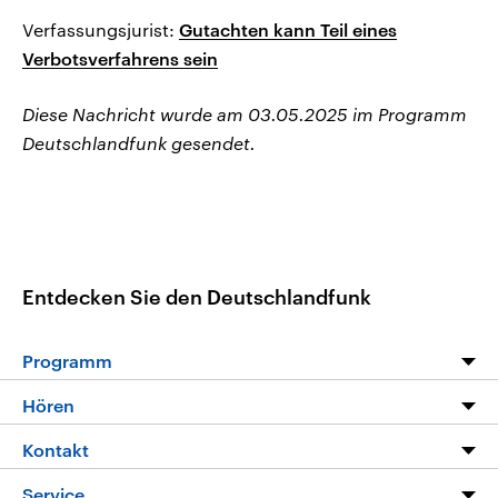
Verfassungsjurist:
Gutachten kann Teil eines
Verbotsverfahrens sein
Diese Nachricht wurde am 03.05.2025 im Programm
Deutschlandfunk gesendet.
Entdecken Sie den Deutschlandfunk
Programm
Programm
Hören
Alle Sendungen
Livestream
Kontakt
Die Nachrichten
Audios
Hörerservice
Service