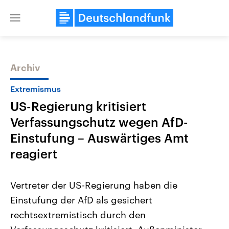
Close
menu
Archiv
Themen
Extremismus
US-Regierung kritisiert
Verfassungschutz wegen AfD-
Einstufung – Auswärtiges Amt
reagiert
Landtagswahl Sachsen-Anhalt
USA
Vertreter der US-Regierung haben die
2026
Aktuelle Beiträge, Analys
Alle Informationen
Hintergründe
Einstufung der AfD als gesichert
Sachsen-Anhalt wählt am 6.
Wirtschaftlich und militäri
September 2026 einen neuen
gehören die Vereinigten S
rechtsextremistisch durch den
Landtag. Seit 2021 wird das
den mächtigsten Ländern 
Bundesland von einer Koalition aus
mit großem Einfluss auf d