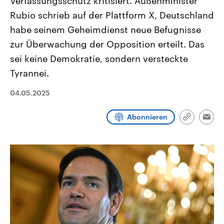
Verfassungsschutz kritisiert. Außenminister
CDU, SPD und FDP regiert.-
aktuelle Weltgeschehen.
Rubio schrieb auf der Plattform X, Deutschland
Umfragen, Prognosen,
Wahlprogramme, aktuelle Berichte
habe seinem Geheimdienst neue Befugnisse
Sendungen
Programm
Podcasts
und Hintergründe zu den Parteien
und Kandidaten der anstehenden
zur Überwachung der Opposition erteilt. Das
Wahl.
Audio-Archiv
sei keine Demokratie, sondern versteckte
Tyrannei.
04.05.2025
Abonnieren
Link
Emai
kopieren/te