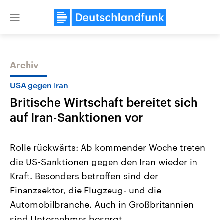
Close
menu
Archiv
Themen
USA gegen Iran
Britische Wirtschaft bereitet sich
auf Iran-Sanktionen vor
Rolle rückwärts: Ab kommender Woche treten
die US-Sanktionen gegen den Iran wieder in
Landtagswahl Sachsen-Anhalt
USA
Kraft. Besonders betroffen sind der
2026
Aktuelle Beiträge, Analys
Alle Informationen
Hintergründe
Finanzsektor, die Flugzeug- und die
Sachsen-Anhalt wählt am 6.
Wirtschaftlich und militäri
September 2026 einen neuen
gehören die Vereinigten S
Automobilbranche. Auch in Großbritannien
Landtag. Seit 2021 wird das
den mächtigsten Ländern 
sind Unternehmer besorgt.
Bundesland von einer Koalition aus
mit großem Einfluss auf d