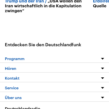
Trump und der Iran
„USA wollen den
Erdölre
Iran wirtschaftlich in die Kapitulation
Quelle
zwingen“
Entdecken Sie den Deutschlandfunk
Programm
Programm
Hören
Alle Sendungen
Livestream
Kontakt
Die Nachrichten
Audios
Hörerservice
Service
Nachrichtenleicht
Podcasts
Social Media
FAQ
Über uns
Neue Beiträge auf dlf.de
Deutschlandfunk App
Newsletter
Deutschlandradio
Themen-Schwerpunkte
Nachrichten App
Deutschlandradio