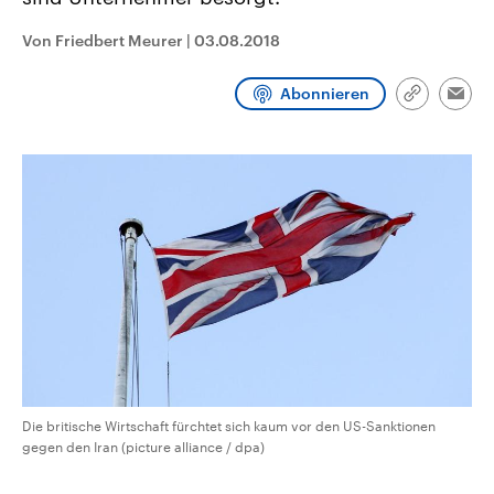
CDU, SPD und FDP regiert.-
aktuelle Weltgeschehen.
Umfragen, Prognosen,
Von Friedbert Meurer
|
03.08.2018
Wahlprogramme, aktuelle Berichte
Sendungen
Programm
Podcasts
und Hintergründe zu den Parteien
und Kandidaten der anstehenden
Abonnieren
Wahl.
Link
Emai
kopieren/te
Audio-Archiv
Die britische Wirtschaft fürchtet sich kaum vor den US-Sanktionen
gegen den Iran (picture alliance / dpa)