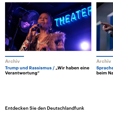
Archiv
Archiv
Trump und Rassismus
„Wir haben eine
Sprache
Verantwortung“
beim N
Entdecken Sie den Deutschlandfunk