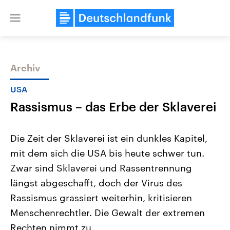
Close
menu
Archiv
Themen
USA
Rassismus – das Erbe der Sklaverei
Die Zeit der Sklaverei ist ein dunkles Kapitel,
mit dem sich die USA bis heute schwer tun.
Zwar sind Sklaverei und Rassentrennung
Landtagswahl Sachsen-Anhalt
USA
längst abgeschafft, doch der Virus des
2026
Aktuelle Beiträge, Analys
Alle Informationen
Rassismus grassiert weiterhin, kritisieren
Hintergründe
Sachsen-Anhalt wählt am 6.
Wirtschaftlich und militäri
Menschenrechtler. Die Gewalt der extremen
September 2026 einen neuen
gehören die Vereinigten S
Landtag. Seit 2021 wird das
den mächtigsten Ländern 
Rechten nimmt zu.
Bundesland von einer Koalition aus
mit großem Einfluss auf d