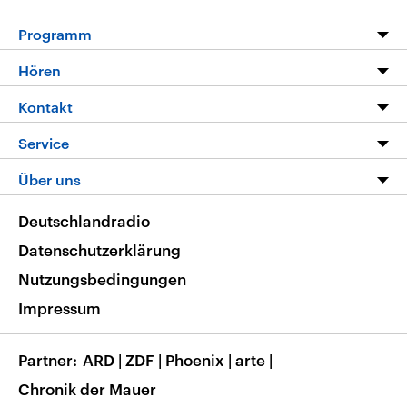
Programm
Programm
Hören
Alle Sendungen
Livestream
Kontakt
Die Nachrichten
Audios
Hörerservice
Service
Nachrichtenleicht
Podcasts
Social Media
FAQ
Über uns
Neue Beiträge auf dlf.de
Deutschlandfunk App
Newsletter
Deutschlandradio
Themen-Schwerpunkte
Nachrichten App
Deutschlandradio
Veranstaltungen
Presse
Frequenzen
Datenschutzerklärung
Musikliste
Ausbildung und Karriere
Nutzungsbedingungen
RSS
Transparenz
Impressum
Korrekturen
Barrierefreiheit
Partner
ARD
|
ZDF
|
Phoenix
|
arte
|
Chronik der Mauer