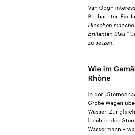
Van Gogh interess
Beobachter. Ein J
Hinsehen manche S
brillanten Blau.“
Es
zu setzen.
Wie im Gemäl
Rhône
In der „Sternenna
Große Wagen über 
Wasser. Zur gleich
leuchtenden Stern
Wassermann – was 