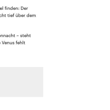
l finden: Der
cht tief über dem
ennacht – steht
 Venus fehlt