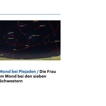
Mond bei Plejaden
Die Frau
Leben auf de
im Mond bei den sieben
um eine verme
Schwestern
Sensation