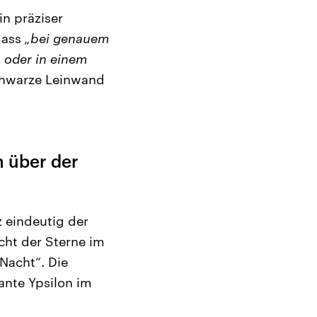
in präziser
dass
„bei genauem
 oder in einem
schwarze Leinwand
 über der
z eindeutig der
cht der Sterne im
 Nacht“. Die
ante Ypsilon im