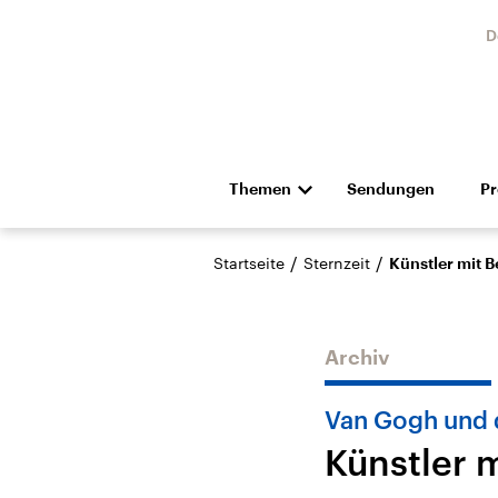
D
Themen
Sendungen
P
Die Nachrichten
Politik
/
/
Startseite
Sternzeit
Künstler mit 
Hörspiel und Feature
Musik
Archiv
Van Gogh und 
Künstler 
Landtagswahl Sachsen-
USA
Anhalt 2026
Aktuel