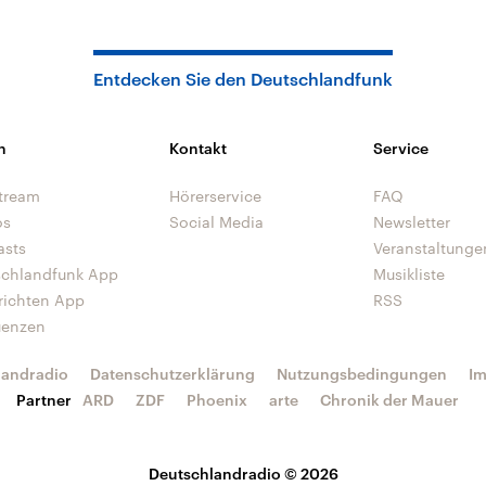
Entdecken Sie den Deutschlandfunk
n
Kontakt
Service
tream
Hörerservice
FAQ
os
Social Media
Newsletter
asts
Veranstaltunge
schlandfunk App
Musikliste
richten App
RSS
uenzen
landradio
Datenschutzerklärung
Nutzungsbedingungen
I
Partner
ARD
ZDF
Phoenix
arte
Chronik der Mauer
Deutschlandradio © 2026