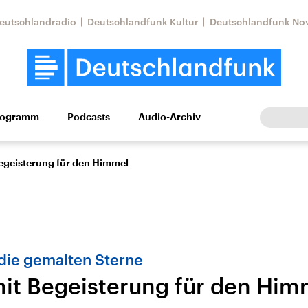
eutschlandradio
Deutschlandfunk Kultur
Deutschlandfunk No
rogramm
Podcasts
Audio-Archiv
Wirtschaft
Wissen
Kultur
Europa
Gesellschaf
Begeisterung für den Himmel
die gemalten Sterne
mit Begeisterung für den Him
Nahostkonflikt
Iran
le Beiträge,
Aktuelle Lage und
Aktuelle Lage und