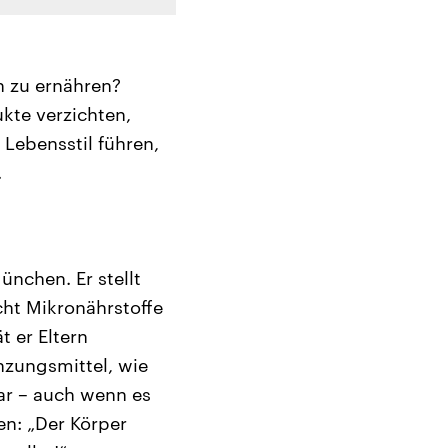
n zu ernähren?
ukte verzichten,
 Lebensstil führen,
.
ünchen. Er stellt
cht Mikronährstoffe
t er Eltern
nzungsmittel, wie
ar – auch wenn es
en: „Der Körper