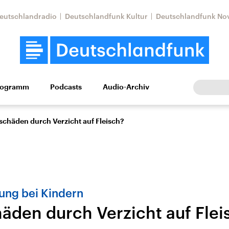
eutschlandradio
Deutschlandfunk Kultur
Deutschlandfunk No
rogramm
Podcasts
Audio-Archiv
Wirtschaft
Wissen
Kultur
Europa
Gesellschaf
schäden durch Verzicht auf Fleisch?
ung bei Kindern
äden durch Verzicht auf Flei
tkonflikt
Iran
Faktenchecks
In unseren Faktenc
lle Lage und
Aktuelle Lage und