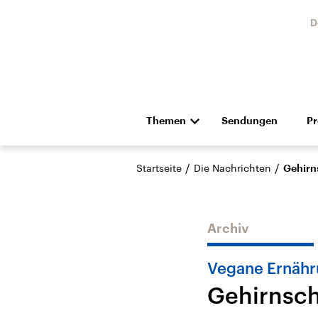
D
Themen
Sendungen
P
Die Nachrichten
Politik
/
/
Startseite
Die Nachrichten
Gehirn
Hörspiel und Feature
Musik
Archiv
Vegane Ernähr
Gehirnsch
USA
Nahos
Aktuelle Beiträge,
Aktue