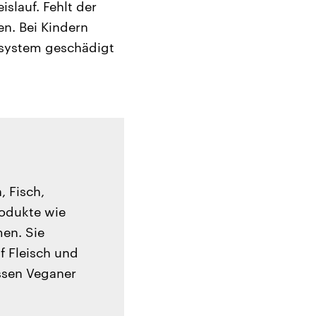
slauf. Fehlt der
en. Bei Kindern
system geschädigt
, Fisch,
rodukte wie
men. Sie
uf Fleisch und
essen Veganer