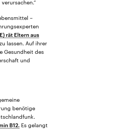
n verursachen.“
ebensmittel –
nährungsexperten
) rät Eltern aus
 lassen. Auf ihrer
ie Gesundheit des
erschaft und
lgemeine
hrung benötige
utschlandfunk.
min B12.
Es gelangt