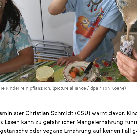
hre Kinder rein pflanzlich. (picture alliance / dpa / Ton Koene)
minister Christian Schmidt (CSU) warnt davor, Kin
s Essen kann zu gefährlicher Mangelernährung führ
egetarische oder vegane Ernährung auf keinen Fall g