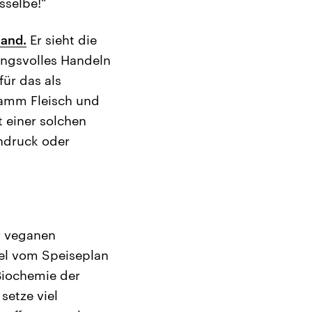
sselbe!“
land.
Er sieht die
ungsvolles Handeln
für das als
ramm Fleisch und
t einer solchen
chdruck oder
er veganen
tel vom Speiseplan
 Biochemie der
setze viel