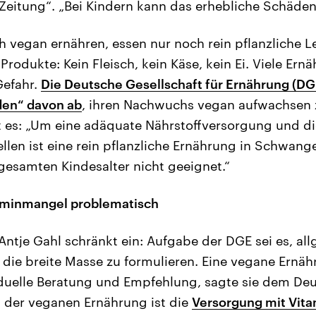
d-Zeitung“. „Bei Kindern kann das erhebliche Schäde
h vegan ernähren, essen nur noch rein pflanzliche L
e Produkte: Kein Fleisch, kein Käse, kein Ei. Viele Er
Gefahr.
Die Deutsche Gesellschaft für Ernährung (DGE
den“ davon ab
, ihren Nachwuchs vegan aufwachsen zu
ßt es: „Um eine adäquate Nährstoffversorgung und d
ellen ist eine rein pflanzliche Ernährung in Schwang
 gesamten Kindesalter nicht geeignet.“
taminmangel problematisch
Antje Gahl schränkt ein: Aufgabe der DGE sei es, al
die breite Masse zu formulieren. Eine vegane Ernä
duelle Beratung und Empfehlung, sagte sie dem De
 der veganen Ernährung ist die
Versorgung mit Vita