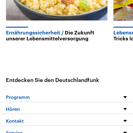
Ernährungssicherheit
Die Zukunft
Lebensm
unserer Lebensmittelversorgung
Tricks 
Entdecken Sie den Deutschlandfunk
Programm
Programm
Hören
Alle Sendungen
Livestream
Kontakt
Die Nachrichten
Audios
Hörerservice
Service