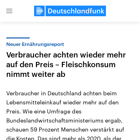
Close
menu
Neuer Ernährungsreport
Themen
Verbraucher achten wieder mehr
auf den Preis – Fleischkonsum
nimmt weiter ab
Verbraucher in Deutschland achten beim
Lebensmitteleinkauf wieder mehr auf den
Landtagswahl Sachsen-Anhalt
USA
Preis. Wie eine Umfrage des
2026
Aktuelle Beiträge, Analys
Alle Informationen
Bundeslandwirtschaftsministeriums ergab,
Hintergründe
Sachsen-Anhalt wählt am 6.
Wirtschaftlich und militäri
schauen 59 Prozent Menschen verstärkt auf
September 2026 einen neuen
gehören die Vereinigten S
Landtag. Seit 2021 wird das
den mächtigsten Ländern 
die Kosten. Das sind mehr als 2020, als der
Bundesland von einer Koalition aus
mit großem Einfluss auf d