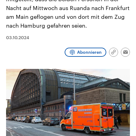
CDU, SPD und FDP regiert.-
aktuelle Weltgeschehen.
Nacht auf Mittwoch aus Ruanda nach Frankfurt
Umfragen, Prognosen,
Wahlprogramme, aktuelle Berichte
am Main geflogen und von dort mit dem Zug
Sendungen
Programm
Podcasts
und Hintergründe zu den Parteien
und Kandidaten der anstehenden
nach Hamburg gefahren seien.
Wahl.
Audio-Archiv
03.10.2024
Abonnieren
Link
Emai
kopieren/te