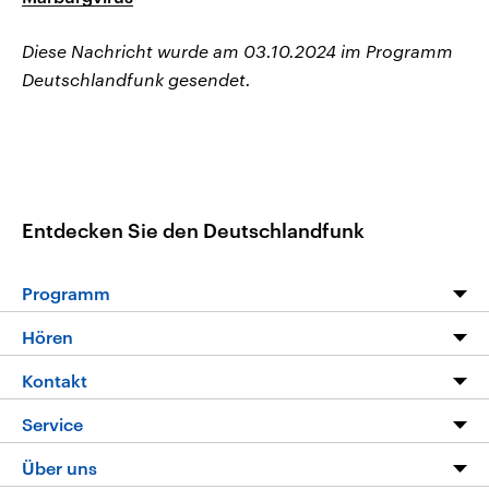
Diese Nachricht wurde am 03.10.2024 im Programm
Deutschlandfunk gesendet.
Entdecken Sie den Deutschlandfunk
Programm
Programm
Hören
Alle Sendungen
Livestream
Kontakt
Die Nachrichten
Audios
Hörerservice
Service
Nachrichtenleicht
Podcasts
Social Media
FAQ
Über uns
Neue Beiträge auf dlf.de
Deutschlandfunk App