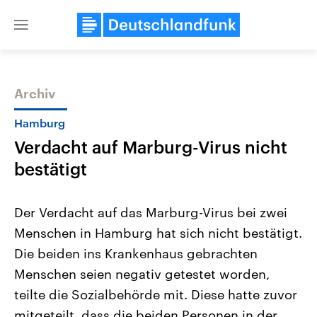
Close
menu
Archiv
Themen
Hamburg
Verdacht auf Marburg-Virus nicht
bestätigt
Der Verdacht auf das Marburg-Virus bei zwei
Menschen in Hamburg hat sich nicht bestätigt.
Landtagswahl Sachsen-Anhalt
USA
Die beiden ins Krankenhaus gebrachten
2026
Aktuelle Beiträge, Analys
Alle Informationen
Hintergründe
Menschen seien negativ getestet worden,
Sachsen-Anhalt wählt am 6.
Wirtschaftlich und militäri
September 2026 einen neuen
gehören die Vereinigten S
teilte die Sozialbehörde mit. Diese hatte zuvor
Landtag. Seit 2021 wird das
den mächtigsten Ländern 
mitgeteilt, dass die beiden Personen in der
Bundesland von einer Koalition aus
mit großem Einfluss auf d