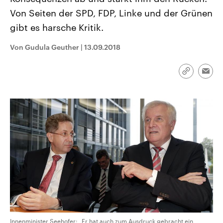
CDU, SPD und FDP regiert.-
aktuelle Weltgeschehen.
Von Seiten der SPD, FDP, Linke und der Grünen
Umfragen, Prognosen,
Wahlprogramme, aktuelle Berichte
gibt es harsche Kritik.
Sendungen
Programm
Podcasts
und Hintergründe zu den Parteien
und Kandidaten der anstehenden
Wahl.
Von Gudula Geuther
|
13.09.2018
Audio-Archiv
Link
Emai
kopieren/te
Innenminister Seehofer: „Er hat auch zum Ausdruck gebracht ein