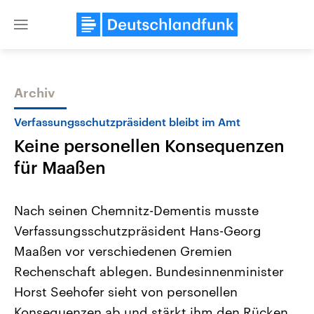
Close
menu
Archiv
Themen
Verfassungsschutzpräsident bleibt im Amt
Keine personellen Konsequenzen
für Maaßen
Nach seinen Chemnitz-Dementis musste
Verfassungsschutzpräsident Hans-Georg
Landtagswahl Sachsen-Anhalt
USA
Maaßen vor verschiedenen Gremien
2026
Aktuelle Beiträge, Analys
Alle Informationen
Hintergründe
Rechenschaft ablegen. Bundesinnenminister
Sachsen-Anhalt wählt am 6.
Wirtschaftlich und militäri
September 2026 einen neuen
gehören die Vereinigten S
Horst Seehofer sieht von personellen
Landtag. Seit 2021 wird das
den mächtigsten Ländern 
Konsequenzen ab und stärkt ihm den Rücken.
Bundesland von einer Koalition aus
mit großem Einfluss auf d