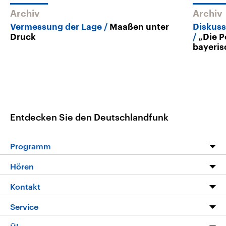
Archiv
Archiv
Vermessung der Lage
Maaßen unter
Diskus
Druck
„Die P
bayeris
Entdecken Sie den Deutschlandfunk
Programm
Programm
Hören
Alle Sendungen
Livestream
Kontakt
Die Nachrichten
Audios
Hörerservice
Service
Nachrichtenleicht
Podcasts
Social Media
FAQ