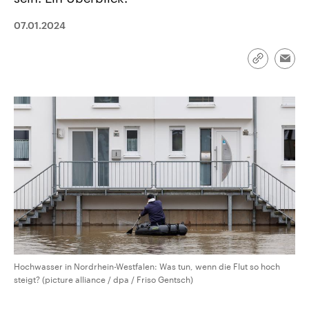
CDU, SPD und FDP regiert.-
aktuelle Weltgeschehen.
Umfragen, Prognosen,
07.01.2024
Wahlprogramme, aktuelle Berichte
Sendungen
Programm
Podcasts
und Hintergründe zu den Parteien
und Kandidaten der anstehenden
Wahl.
Link
Emai
kopieren/te
Audio-Archiv
Hochwasser in Nordrhein-Westfalen: Was tun, wenn die Flut so hoch
steigt? (picture alliance / dpa / Friso Gentsch)