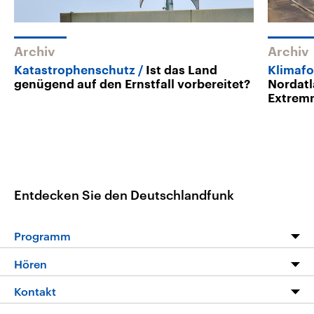
Archiv
Archiv
Katastrophenschutz
Ist das Land
Klimafo
genügend auf den Ernstfall vorbereitet?
Nordatl
Extremn
Entdecken Sie den Deutschlandfunk
Programm
Programm
Hören
Alle Sendungen
Livestream
Kontakt
Die Nachrichten
Audios