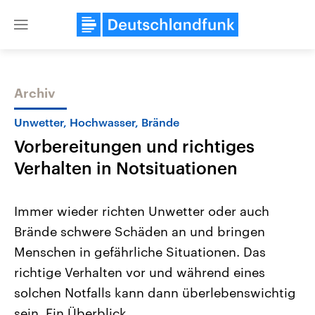
Close
menu
Archiv
Themen
Unwetter, Hochwasser, Brände
Vorbereitungen und richtiges
Verhalten in Notsituationen
Immer wieder richten Unwetter oder auch
Brände schwere Schäden an und bringen
Landtagswahl Sachsen-Anhalt
USA
Menschen in gefährliche Situationen. Das
2026
Aktuelle Beiträge, Analys
Alle Informationen
Hintergründe
richtige Verhalten vor und während eines
Sachsen-Anhalt wählt am 6.
Wirtschaftlich und militäri
September 2026 einen neuen
gehören die Vereinigten S
solchen Notfalls kann dann überlebenswichtig
Landtag. Seit 2021 wird das
den mächtigsten Ländern 
sein. Ein Überblick.
Bundesland von einer Koalition aus
mit großem Einfluss auf d