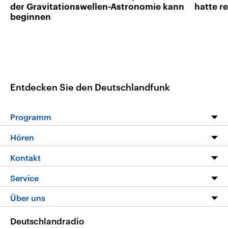
der Gravitationswellen-Astronomie kann
hatte r
beginnen
Entdecken Sie den Deutschlandfunk
Programm
Programm
Hören
Alle Sendungen
Livestream
Kontakt
Die Nachrichten
Audios
Hörerservice
Service
Nachrichtenleicht
Podcasts
Social Media
FAQ
Über uns
Neue Beiträge auf dlf.de
Deutschlandfunk App
Newsletter
Deutschlandradio
Themen-Schwerpunkte
Nachrichten App
Deutschlandradio
Veranstaltungen