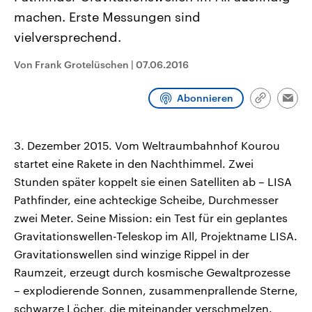
CDU, SPD und FDP regiert.-
aktuelle Weltgeschehen.
machen. Erste Messungen sind
Umfragen, Prognosen,
Wahlprogramme, aktuelle Berichte
vielversprechend.
Sendungen
Programm
Podcasts
und Hintergründe zu den Parteien
und Kandidaten der anstehenden
Wahl.
Von Frank Grotelüschen
|
07.06.2016
Audio-Archiv
Abonnieren
Link
Emai
kopieren/te
3. Dezember 2015. Vom Weltraumbahnhof Kourou
startet eine Rakete in den Nachthimmel. Zwei
Stunden später koppelt sie einen Satelliten ab – LISA
Pathfinder, eine achteckige Scheibe, Durchmesser
zwei Meter. Seine Mission: ein Test für ein geplantes
Gravitationswellen-Teleskop im All, Projektname LISA.
Gravitationswellen sind winzige Rippel in der
Raumzeit, erzeugt durch kosmische Gewaltprozesse
– explodierende Sonnen, zusammenprallende Sterne,
schwarze Löcher, die miteinander verschmelzen.