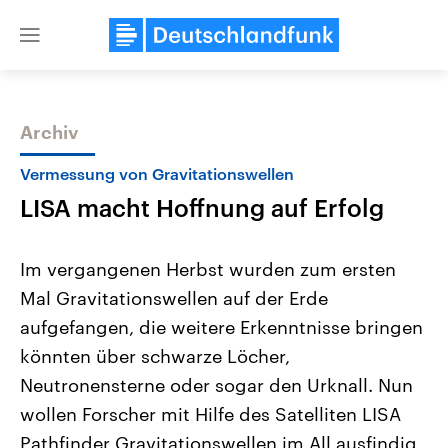
Close
menu
Archiv
Themen
Vermessung von Gravitationswellen
LISA macht Hoffnung auf Erfolg
Im vergangenen Herbst wurden zum ersten
Mal Gravitationswellen auf der Erde
aufgefangen, die weitere Erkenntnisse bringen
Landtagswahl Sachsen-Anhalt
USA
könnten über schwarze Löcher,
2026
Aktuelle Beiträge, Analys
Alle Informationen
Neutronensterne oder sogar den Urknall. Nun
Hintergründe
Sachsen-Anhalt wählt am 6.
Wirtschaftlich und militäri
wollen Forscher mit Hilfe des Satelliten LISA
September 2026 einen neuen
gehören die Vereinigten S
Landtag. Seit 2021 wird das
den mächtigsten Ländern 
Pathfinder Gravitationswellen im All ausfindig
Bundesland von einer Koalition aus
mit großem Einfluss auf d