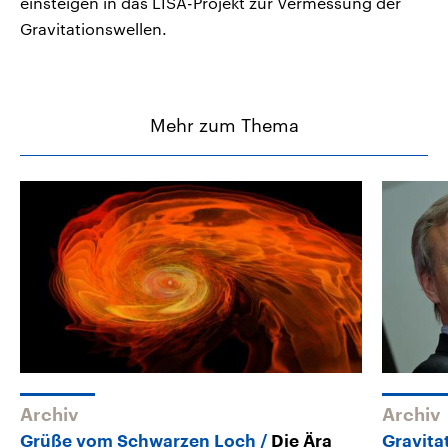
einsteigen in das LISA-Projekt zur Vermessung der
Gravitationswellen.
Mehr zum Thema
Archiv
Archiv
Grüße vom Schwarzen Loch
Die Ära
Gravita