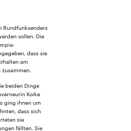
en Rundfunksenders
erden sollen. Die
ympia-
ngegeben, dass sie
sthalten am
en zusammen.
die beiden Dinge
uverneurin Koike
Es ging ihnen um
ahnten, dass sich
rteten sie
ngen fällten. Sie