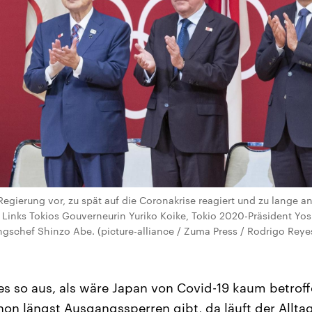
 Regierung vor, zu spät auf die Coronakrise reagiert und zu lange
 Links Tokios Gouverneurin Yuriko Koike, Tokio 2020-Präsident Yos
schef Shinzo Abe. (picture-alliance / Zuma Press / Rodrigo Reyes
es so aus, als wäre Japan von Covid-19 kaum betroffe
chon längst Ausgangssperren gibt, da läuft der Allt