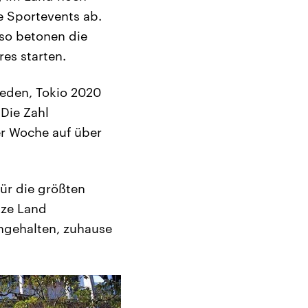
e Sportevents ab.
 so betonen die
es starten.
ieden, Tokio 2020
Die Zahl
er Woche auf über
ür die größten
nze Land
ngehalten, zuhause