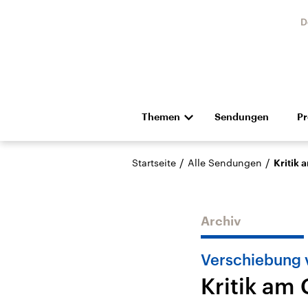
D
Themen
Sendungen
P
Die Nachrichten
Politik
/
/
Startseite
Alle Sendungen
Kritik
Hörspiel und Feature
Musik
Archiv
Verschiebung 
Kritik am
Landtagswahl Sachsen-
USA
Anhalt 2026
Aktuel