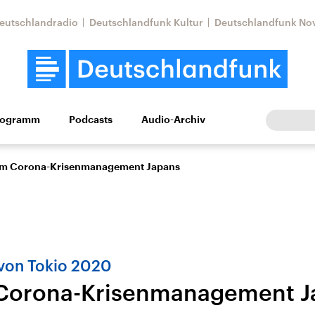
eutschlandradio
Deutschlandfunk Kultur
Deutschlandfunk No
rogramm
Podcasts
Audio-Archiv
Wirtschaft
Wissen
Kultur
Europa
Gesellschaf
 am Corona-Krisenmanagement Japans
von Tokio 2020
 Corona-Krisenmanagement J
Nahostkonflikt
Iran
le Beiträge,
Aktuelle Lage und
Aktuelle Lage und