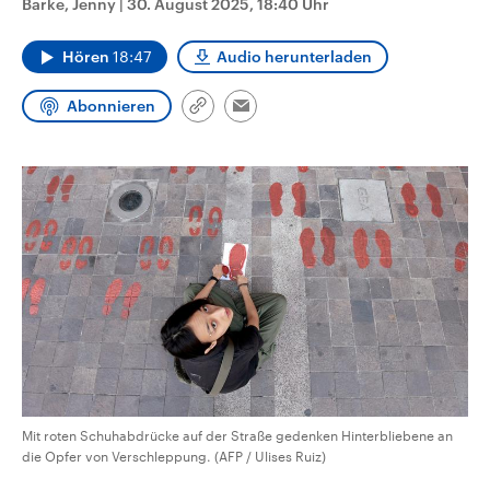
Barke, Jenny
|
30. August 2025, 18:40 Uhr
aktuelle Weltgeschehen.
Diese wird wie die Hisboll
Libanon vom Iran unterstüt
Hören
18:47
Audio herunterladen
Sendungen
Programm
Podcasts
Abonnieren
Link
Email
Audio-Archiv
kopieren/teilen
Mit roten Schuhabdrücke auf der Straße gedenken Hinterbliebene an
die Opfer von Verschleppung. (AFP / Ulises Ruiz)