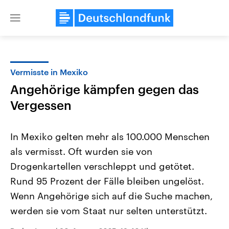
Close
menu
Vermisste in Mexiko
Themen
Angehörige kämpfen gegen das
Vergessen
In Mexiko gelten mehr als 100.000 Menschen
als vermisst. Oft wurden sie von
Drogenkartellen verschleppt und getötet.
USA
Nahostkonflikt
Rund 95 Prozent der Fälle bleiben ungelöst.
Aktuelle Beiträge, Analysen und
Aktuelle Lage und Hinter
Wenn Angehörige sich auf die Suche machen,
Der Überfall der palästine
Hintergründe
Wirtschaftlich und militärisch
Terrororganisation Hamas
werden sie vom Staat nur selten unterstützt.
gehören die Vereinigten Staaten zu
Oktober 2023 auf Israel ha
den mächtigsten Ländern der Erde,
Region wieder die Gewalt 
mit großem Einfluss auf das
Israel möchte die Hamas z