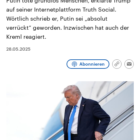
Putin töte grundlos Menschen, erklärte Trump
CDU, SPD und FDP regiert.-
aktuelle Weltgeschehen.
auf seiner Internetplattform Truth Social.
Umfragen, Prognosen,
Wahlprogramme, aktuelle Berichte
Wörtlich schrieb er, Putin sei „absolut
Sendungen
Programm
Podcasts
und Hintergründe zu den Parteien
und Kandidaten der anstehenden
verrückt“ geworden. Inzwischen hat auch der
Wahl.
Audio-Archiv
Kreml reagiert.
28.05.2025
Abonnieren
Link
Emai
kopieren/te