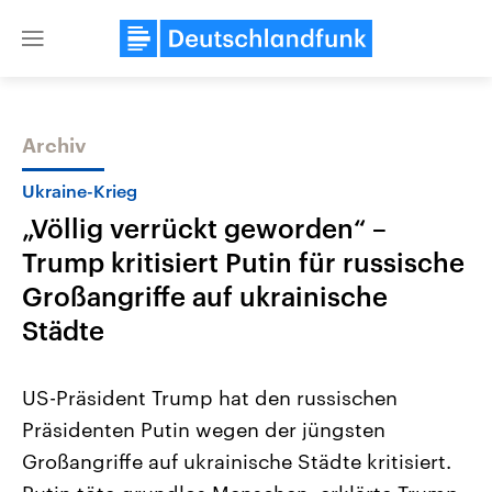
Close
menu
Archiv
Themen
Ukraine-Krieg
„Völlig verrückt geworden“ –
Trump kritisiert Putin für russische
Großangriffe auf ukrainische
Städte
Landtagswahl Sachsen-Anhalt
USA
US-Präsident Trump hat den russischen
2026
Aktuelle Beiträge, Analys
Alle Informationen
Hintergründe
Präsidenten Putin wegen der jüngsten
Sachsen-Anhalt wählt am 6.
Wirtschaftlich und militäri
September 2026 einen neuen
gehören die Vereinigten S
Großangriffe auf ukrainische Städte kritisiert.
Landtag. Seit 2021 wird das
den mächtigsten Ländern 
Bundesland von einer Koalition aus
mit großem Einfluss auf d