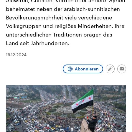
Alawiten, Christen, Kurden oder andere. Syrien
CDU, SPD und FDP regiert.-
aktuelle Weltgeschehen.
beheimatet neben der arabisch-sunnitischen
Umfragen, Prognosen,
Wahlprogramme, aktuelle Berichte
Bevölkerungsmehrheit viele verschiedene
Sendungen
Programm
Podcasts
und Hintergründe zu den Parteien
und Kandidaten der anstehenden
Volksgruppen und religiöse Minderheiten. Ihre
Wahl.
Audio-Archiv
unterschiedlichen Traditionen prägen das
Land seit Jahrhunderten.
19.12.2024
Abonnieren
Link
Emai
kopieren/te