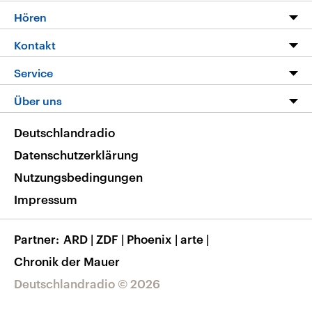
Programm
Hören
Alle Sendungen
Livestream
Kontakt
Die Nachrichten
Audios
Hörerservice
Service
Nachrichtenleicht
Podcasts
Social Media
FAQ
Über uns
Neue Beiträge auf dlf.de
Deutschlandfunk App
Newsletter
Deutschlandradio
Themen-Schwerpunkte
Nachrichten App
Deutschlandradio
Veranstaltungen
Presse
Frequenzen
Datenschutzerklärung
Musikliste
Ausbildung und Karriere
Nutzungsbedingungen
RSS
Transparenz
Impressum
Korrekturen
Barrierefreiheit
Partner
ARD
|
ZDF
|
Phoenix
|
arte
|
Chronik der Mauer
Deutschlandradio © 2026