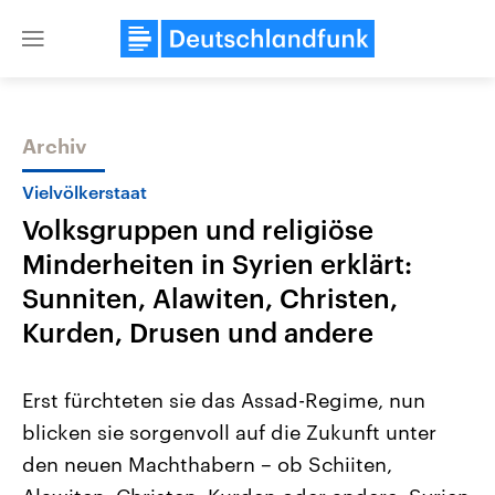
Close
menu
Archiv
Themen
Vielvölkerstaat
Volksgruppen und religiöse
Minderheiten in Syrien erklärt:
Sunniten, Alawiten, Christen,
Kurden, Drusen und andere
Landtagswahl Sachsen-Anhalt
USA
Erst fürchteten sie das Assad-Regime, nun
2026
Aktuelle Beiträge, Analys
Alle Informationen
Hintergründe
blicken sie sorgenvoll auf die Zukunft unter
Sachsen-Anhalt wählt am 6.
Wirtschaftlich und militäri
September 2026 einen neuen
gehören die Vereinigten S
den neuen Machthabern – ob Schiiten,
Landtag. Seit 2021 wird das
den mächtigsten Ländern 
Bundesland von einer Koalition aus
mit großem Einfluss auf d