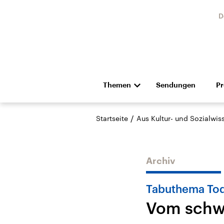
D
Themen
Sendungen
P
Die Nachrichten
Politik
/
Startseite
Aus Kultur- und Sozialwi
Hörspiel und Feature
Musik
Archiv
Tabuthema To
Vom schw
Landtagswahl Sachsen-
USA
Anhalt 2026
Aktuel