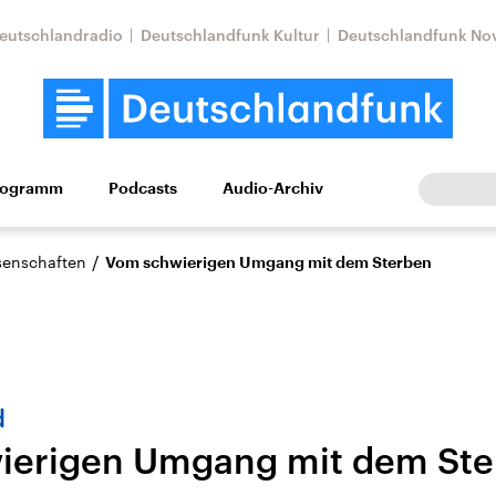
eutschlandradio
Deutschlandfunk Kultur
Deutschlandfunk No
rogramm
Podcasts
Audio-Archiv
Wirtschaft
Wissen
Kultur
Europa
Gesellschaf
/
ssenschaften
Vom schwierigen Umgang mit dem Sterben
d
ierigen Umgang mit dem Ste
Nahostkonflikt
Iran
le Beiträge,
Aktuelle Lage und
Aktuelle Lage und