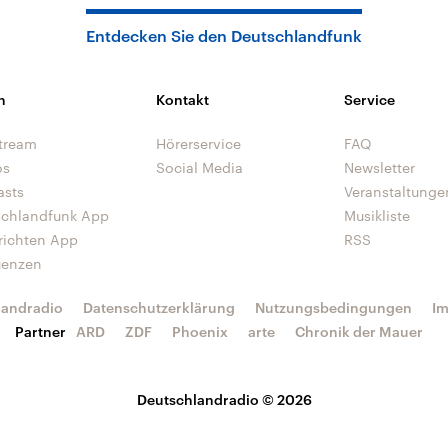
Entdecken Sie den Deutschlandfunk
n
Kontakt
Service
tream
Hörerservice
FAQ
os
Social Media
Newsletter
asts
Veranstaltunge
schlandfunk App
Musikliste
richten App
RSS
uenzen
landradio
Datenschutzerklärung
Nutzungsbedingungen
I
Partner
ARD
ZDF
Phoenix
arte
Chronik der Mauer
Deutschlandradio © 2026