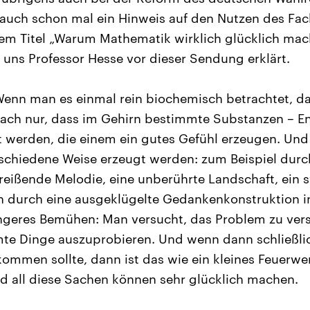
 auch schon mal ein Hinweis auf den Nutzen des Fac
dem Titel „Warum Mathematik wirklich glücklich ma
t uns Professor Hesse vor dieser Sendung erklärt.
enn man es einmal rein biochemisch betrachtet, d
nfach nur, dass im Gehirn bestimmte Substanzen – E
t werden, die einem ein gutes Gefühl erzeugen. Und
schiedene Weise erzeugt werden: zum Beispiel dur
treißende Melodie, eine unberührte Landschaft, ein
h durch eine ausgeklügelte Gedankenkonstruktion i
längeres Bemühen: Man versucht, das Problem zu ver
mte Dinge auszuprobieren. Und wenn dann schließli
ommen sollte, dann ist das wie ein kleines Feuerwe
d all diese Sachen können sehr glücklich machen.