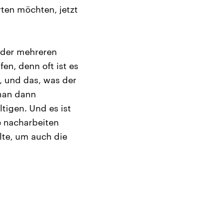
en möchten, jetzt
 oder mehreren
n, denn oft ist es
, und das, was der
 man dann
igen. Und es ist
e nacharbeiten
lte, um auch die