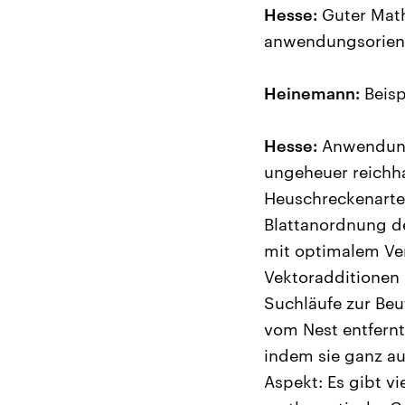
Hesse:
Guter Math
anwendungsorienti
Heinemann:
Beispi
Hesse:
Anwendunge
ungeheuer reichh
Heuschreckenarten
Blattanordnung de
mit optimalem Ver
Vektoradditionen 
Suchläufe zur Beu
vom Nest entfern
indem sie ganz au
Aspekt: Es gibt vi