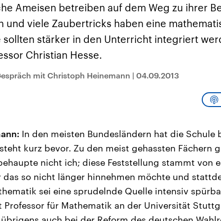
sen und
Hintergründe
Hintergründe
che Ameisen betreiben auf dem Weg zu ihrer B
Der Überfall der
Der Iran – seit der
rgründe
haftlich und
palästinensischen
Islamischen Revolu
n und viele Zaubertricks haben eine mathemat
risch gehören die
Terrororganisation
1979 auch Islamisc
igten Staaten zu
Hamas im Oktober 2023
Republik Iran – ist e
 sollten stärker in den Unterricht integriert wer
ächtigsten
auf Israel hat in der
von einem
n der Erde, mit
Region wieder die
Religionsführer auto
ssor Christian Hesse.
 Einfluss auf das
Gewalt entfacht. Israel
regierter Staat im 
le Weltgeschehen.
möchte die Hamas
Osten. Eine Feindsc
zerstören. Diese wird wie
zu Israel und zu de
 Gespräch mit Christoph Heinemann
|
04.09.2013
die Hisbollah im Libanon
ist fest in der
vom Iran unterstützt.
Staatsideologie
verankert.
ann:
In den meisten Bundesländern hat die Schule 
 steht kurz bevor. Zu den meist gehassten Fächern g
ehaupte nicht ich; diese Feststellung stammt von 
 das so nicht länger hinnehmen möchte und stattde
thematik sei eine sprudelnde Quelle intensiv spürba
t Professor für Mathematik an der Universität Stuttga
übrigens auch bei der Reform des deutschen Wahlre