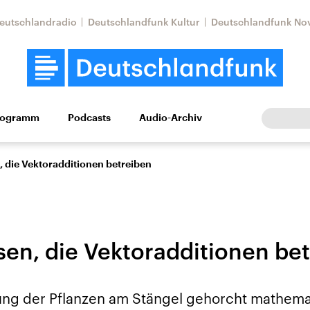
eutschlandradio
Deutschlandfunk Kultur
Deutschlandfunk No
rogramm
Podcasts
Audio-Archiv
Wirtschaft
Wissen
Kultur
Europa
Gesellschaf
 die Vektoradditionen betreiben
en, die Vektoradditionen be
Nahostkonflikt
Iran
ung der Pflanzen am Stängel gehorcht mathem
le Beiträge,
Aktuelle Lage und
Aktuelle Lage und