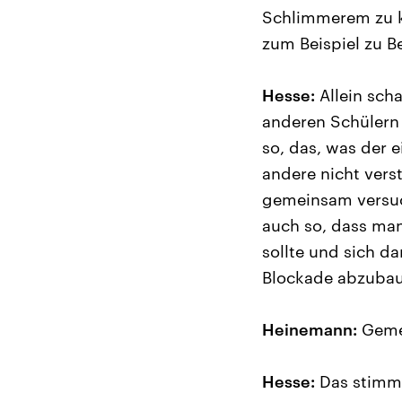
Schlimmerem zu k
zum Beispiel zu B
Hesse:
Allein sch
anderen Schülern 
so, das, was der 
andere nicht vers
gemeinsam versuc
auch so, dass ma
sollte und sich d
Blockade abzubaue
Heinemann:
Gemei
Hesse:
Das stimm