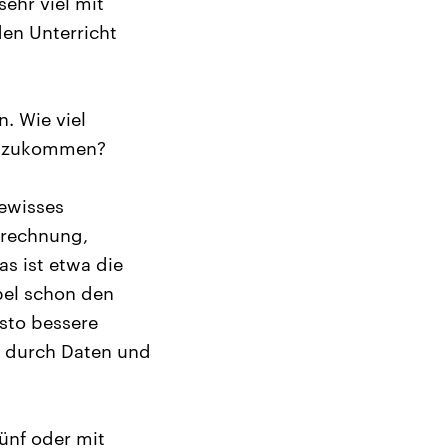
ehr viel mit
en Unterricht
. Wie viel
chtzukommen?
gewisses
hrechnung,
as ist etwa die
bel schon den
esto bessere
n durch Daten und
ünf oder mit