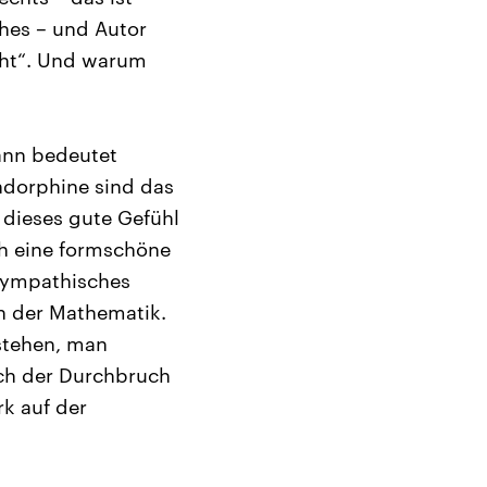
hes – und Autor
cht“. Und warum
ann bedeutet
ndorphine sind das
 dieses gute Gefühl
ch eine formschöne
 sympathisches
n der Mathematik.
stehen, man
ch der Durchbruch
rk auf der