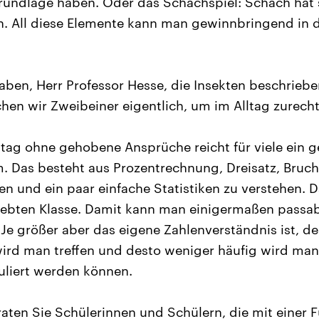
undlage haben. Oder das Schachspiel: Schach hat s
. All diese Elemente kann man gewinnbringend in d
aben, Herr Professor Hesse, die Insekten beschrieben
hen wir Zweibeiner eigentlich, um im Alltag zure
ltag ohne gehobene Ansprüche reicht für viele ein 
 Das besteht aus Prozentrechnung, Dreisatz, Bruc
n und ein paar einfache Statistiken zu verstehen. D
iebten Klasse. Damit kann man einigermaßen passa
 Je größer aber das eigene Zahlenverständnis ist, d
ird man treffen und desto weniger häufig wird ma
uliert werden können.
aten Sie Schülerinnen und Schülern, die mit einer F