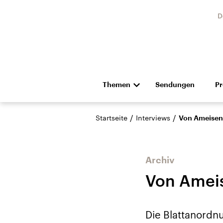
D
Themen
Sendungen
P
Die Nachrichten
Politik
/
/
Startseite
Interviews
Von Ameisen,
Hörspiel und Feature
Musik
Archiv
Von Ameis
Landtagswahl Sachsen-
USA
Die Blattanordn
Anhalt 2026
Aktuel