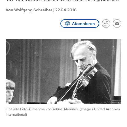
CDU, SPD und FDP regiert.-
aktuelle Weltgeschehen.
Umfragen, Prognosen,
Von Wolfgang Schreiber
|
22.04.2016
Wahlprogramme, aktuelle Berichte
Sendungen
Programm
Podcasts
und Hintergründe zu den Parteien
und Kandidaten der anstehenden
Abonnieren
Link
Wahl.
Emai
kopieren/te
Audio-Archiv
Eine alte Foto-Aufnahme von Yehudi Menuhin. (Imago / United Archives
International)