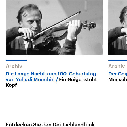
Archiv
Archiv
Die Lange Nacht zum 100. Geburtstag
Der Gei
von Yehudi Menuhin
Ein Geiger steht
Menschl
Kopf
Entdecken Sie den Deutschlandfunk