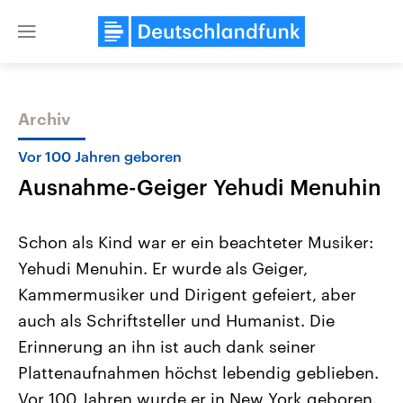
Close
menu
Archiv
Themen
Vor 100 Jahren geboren
Ausnahme-Geiger Yehudi Menuhin
Schon als Kind war er ein beachteter Musiker:
Yehudi Menuhin. Er wurde als Geiger,
Kammermusiker und Dirigent gefeiert, aber
Landtagswahl Sachsen-Anhalt
USA
auch als Schriftsteller und Humanist. Die
2026
Aktuelle Beiträge, Analys
Alle Informationen
Erinnerung an ihn ist auch dank seiner
Hintergründe
Sachsen-Anhalt wählt am 6.
Wirtschaftlich und militäri
Plattenaufnahmen höchst lebendig geblieben.
September 2026 einen neuen
gehören die Vereinigten S
Landtag. Seit 2021 wird das
den mächtigsten Ländern 
Vor 100 Jahren wurde er in New York geboren.
Bundesland von einer Koalition aus
mit großem Einfluss auf d