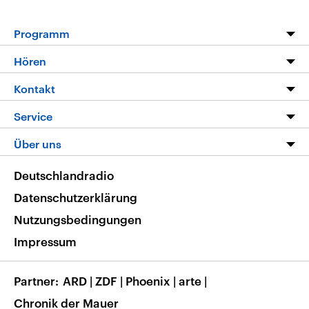
Programm
Programm
Hören
Alle Sendungen
Livestream
Kontakt
Die Nachrichten
Audios
Hörerservice
Service
Nachrichtenleicht
Podcasts
Social Media
FAQ
Über uns
Neue Beiträge auf dlf.de
Deutschlandfunk App
Newsletter
Deutschlandradio
Themen-Schwerpunkte
Nachrichten App
Deutschlandradio
Veranstaltungen
Presse
Frequenzen
Datenschutzerklärung
Musikliste
Ausbildung und Karriere
Nutzungsbedingungen
RSS
Transparenz
Impressum
Korrekturen
Barrierefreiheit
Partner
ARD
|
ZDF
|
Phoenix
|
arte
|
Chronik der Mauer