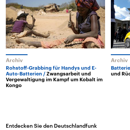
Archiv
Archiv
Rohstoff-Grabbing für Handys und E-
Batteri
Auto-Batterien
Zwangsarbeit und
und Rüc
Vergewaltigung im Kampf um Kobalt im
Kongo
Entdecken Sie den Deutschlandfunk