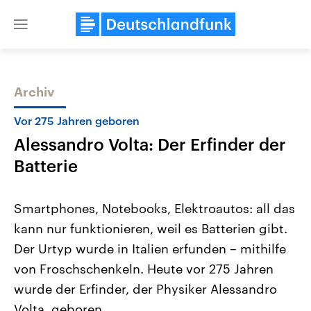
Close
menu
Archiv
Themen
Vor 275 Jahren geboren
Alessandro Volta: Der Erfinder der
Batterie
Smartphones, Notebooks, Elektroautos: all das
kann nur funktionieren, weil es Batterien gibt.
Landtagswahl Sachsen-Anhalt
USA
Der Urtyp wurde in Italien erfunden – mithilfe
2026
Aktuelle Beiträge, Analys
Alle Informationen
Hintergründe
von Froschschenkeln. Heute vor 275 Jahren
Sachsen-Anhalt wählt am 6.
Wirtschaftlich und militäri
September 2026 einen neuen
gehören die Vereinigten S
wurde der Erfinder, der Physiker Alessandro
Landtag. Seit 2021 wird das
den mächtigsten Ländern 
Volta, geboren.
Bundesland von einer Koalition aus
mit großem Einfluss auf d