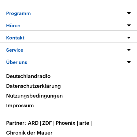
Programm
Programm
Hören
Alle Sendungen
Livestream
Kontakt
Die Nachrichten
Audios
Hörerservice
Service
Nachrichtenleicht
Podcasts
Social Media
FAQ
Über uns
Neue Beiträge auf dlf.de
Deutschlandfunk App
Newsletter
Deutschlandradio
Themen-Schwerpunkte
Nachrichten App
Deutschlandradio
Veranstaltungen
Presse
Frequenzen
Datenschutzerklärung
Musikliste
Ausbildung und Karriere
Nutzungsbedingungen
RSS
Transparenz
Impressum
Korrekturen
Barrierefreiheit
Partner
ARD
|
ZDF
|
Phoenix
|
arte
|
Chronik der Mauer