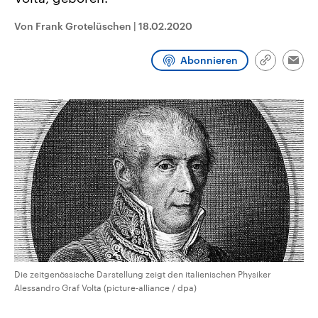
CDU, SPD und FDP regiert.-
aktuelle Weltgeschehen.
Umfragen, Prognosen,
Von Frank Grotelüschen
|
18.02.2020
Wahlprogramme, aktuelle Berichte
Sendungen
Programm
Podcasts
und Hintergründe zu den Parteien
und Kandidaten der anstehenden
Abonnieren
Wahl.
Link
Emai
kopieren/te
Audio-Archiv
Die zeitgenössische Darstellung zeigt den italienischen Physiker
Alessandro Graf Volta (picture-alliance / dpa)