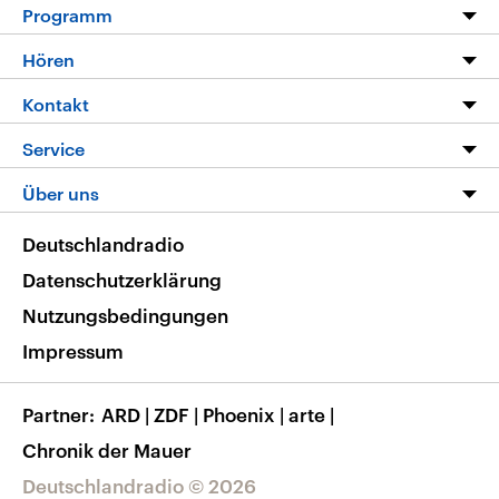
Programm
Programm
Hören
Alle Sendungen
Livestream
Kontakt
Die Nachrichten
Audios
Hörerservice
Service
Nachrichtenleicht
Podcasts
Social Media
FAQ
Über uns
Neue Beiträge auf dlf.de
Deutschlandfunk App
Newsletter
Deutschlandradio
Themen-Schwerpunkte
Nachrichten App
Deutschlandradio
Veranstaltungen
Presse
Frequenzen
Datenschutzerklärung
Musikliste
Ausbildung und Karriere
Nutzungsbedingungen
RSS
Transparenz
Impressum
Korrekturen
Barrierefreiheit
Partner
ARD
|
ZDF
|
Phoenix
|
arte
|
Chronik der Mauer
Deutschlandradio © 2026