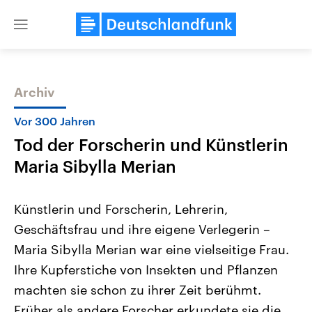
Close
menu
Archiv
Themen
Vor 300 Jahren
Tod der Forscherin und Künstlerin
Maria Sibylla Merian
Künstlerin und Forscherin, Lehrerin,
Geschäftsfrau und ihre eigene Verlegerin –
Landtagswahl Sachsen-Anhalt
USA
Maria Sibylla Merian war eine vielseitige Frau.
2026
Aktuelle Beiträge, Analys
Alle Informationen
Hintergründe
Ihre Kupferstiche von Insekten und Pflanzen
Sachsen-Anhalt wählt am 6.
Wirtschaftlich und militäri
September 2026 einen neuen
gehören die Vereinigten S
machten sie schon zu ihrer Zeit berühmt.
Landtag. Seit 2021 wird das
den mächtigsten Ländern 
Früher als andere Forscher erkundete sie die
Bundesland von einer Koalition aus
mit großem Einfluss auf d