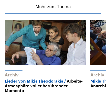
Mehr zum Thema
Archiv
Archiv
Lieder von Mikis Theodorakis
Arbeits-
Mikis T
Atmosphäre voller berührender
Anarchi
Momente