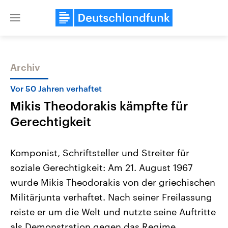
Close
menu
Archiv
Themen
Vor 50 Jahren verhaftet
Mikis Theodorakis kämpfte für
Gerechtigkeit
Komponist, Schriftsteller und Streiter für
soziale Gerechtigkeit: Am 21. August 1967
Landtagswahl Sachsen-Anhalt
USA
wurde Mikis Theodorakis von der griechischen
2026
Aktuelle Beiträge, Analys
Alle Informationen
Hintergründe
Militärjunta verhaftet. Nach seiner Freilassung
Sachsen-Anhalt wählt am 6.
Wirtschaftlich und militäri
September 2026 einen neuen
gehören die Vereinigten S
reiste er um die Welt und nutzte seine Auftritte
Landtag. Seit 2021 wird das
den mächtigsten Ländern 
als Demonstration gegen das Regime.
Bundesland von einer Koalition aus
mit großem Einfluss auf d