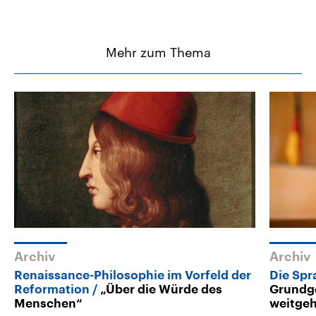
Mehr zum Thema
Archiv
Archiv
Renaissance-Philosophie im Vorfeld der
Die Spr
Reformation
„Über die Würde des
Grundge
Menschen“
weitgeh