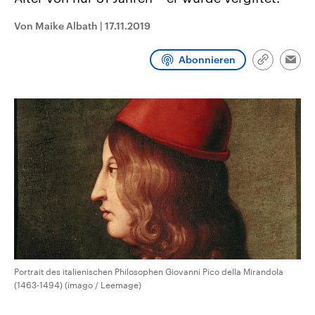
aktuelle Weltgeschehen.
Diese wird wie die Hisboll
Libanon vom Iran unterstüt
Von Maike Albath
|
17.11.2019
Sendungen
Programm
Podcasts
Abonnieren
Link
Emai
kopieren/te
Audio-Archiv
Portrait des italienischen Philosophen Giovanni Pico della Mirandola
(1463-1494) (imago / Leemage)