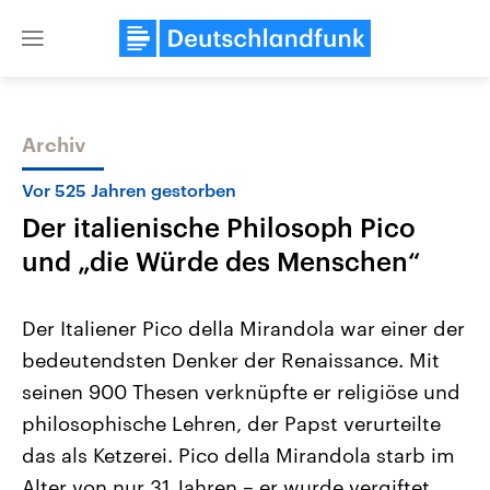
Close
menu
Archiv
Themen
Vor 525 Jahren gestorben
Der italienische Philosoph Pico
und „die Würde des Menschen“
Der Italiener Pico della Mirandola war einer der
bedeutendsten Denker der Renaissance. Mit
USA
Nahostkonflikt
seinen 900 Thesen verknüpfte er religiöse und
Aktuelle Beiträge, Analysen und
Aktuelle Lage und Hinter
Der Überfall der palästine
Hintergründe
philosophische Lehren, der Papst verurteilte
Wirtschaftlich und militärisch
Terrororganisation Hamas
gehören die Vereinigten Staaten zu
Oktober 2023 auf Israel ha
das als Ketzerei. Pico della Mirandola starb im
den mächtigsten Ländern der Erde,
Region wieder die Gewalt 
Alter von nur 31 Jahren – er wurde vergiftet.
mit großem Einfluss auf das
Israel möchte die Hamas z