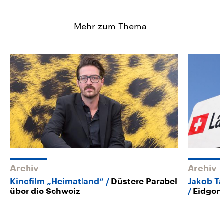
Mehr zum Thema
Archiv
Archiv
Kinofilm „Heimatland“
Düstere Parabel
Jakob T
über die Schweiz
Eidge