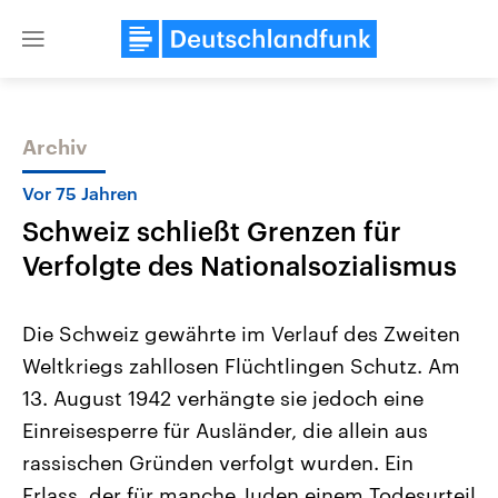
Close
menu
Archiv
Themen
Vor 75 Jahren
Schweiz schließt Grenzen für
Verfolgte des Nationalsozialismus
Die Schweiz gewährte im Verlauf des Zweiten
Weltkriegs zahllosen Flüchtlingen Schutz. Am
Landtagswahl Sachsen-Anhalt
USA
13. August 1942 verhängte sie jedoch eine
2026
Aktuelle Beiträge, Analys
Alle Informationen
Hintergründe
Einreisesperre für Ausländer, die allein aus
Sachsen-Anhalt wählt am 6.
Wirtschaftlich und militäri
September 2026 einen neuen
gehören die Vereinigten S
rassischen Gründen verfolgt wurden. Ein
Landtag. Seit 2021 wird das
den mächtigsten Ländern 
Erlass, der für manche Juden einem Todesurteil
Bundesland von einer Koalition aus
mit großem Einfluss auf d