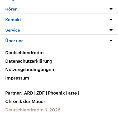
Programm
Hören
Alle Sendungen
Livestream
Kontakt
Die Nachrichten
Audios
Hörerservice
Service
Nachrichtenleicht
Podcasts
Social Media
FAQ
Über uns
Neue Beiträge auf dlf.de
Deutschlandfunk App
Newsletter
Deutschlandradio
Themen-Schwerpunkte
Nachrichten App
Deutschlandradio
Veranstaltungen
Presse
Frequenzen
Datenschutzerklärung
Musikliste
Ausbildung und Karriere
Nutzungsbedingungen
RSS
Transparenz
Impressum
Korrekturen
Barrierefreiheit
Partner
ARD
|
ZDF
|
Phoenix
|
arte
|
Chronik der Mauer
Deutschlandradio © 2026