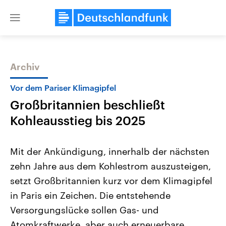
Close
menu
Archiv
Themen
Vor dem Pariser Klimagipfel
Großbritannien beschließt
Kohleausstieg bis 2025
Mit der Ankündigung, innerhalb der nächsten
zehn Jahre aus dem Kohlestrom auszusteigen,
Landtagswahl Sachsen-Anhalt
USA
setzt Großbritannien kurz vor dem Klimagipfel
2026
Aktuelle Beiträge, Analys
Alle Informationen
Hintergründe
in Paris ein Zeichen. Die entstehende
Sachsen-Anhalt wählt am 6.
Wirtschaftlich und militäri
September 2026 einen neuen
gehören die Vereinigten S
Versorgungslücke sollen Gas- und
Landtag. Seit 2021 wird das
den mächtigsten Ländern 
Atomkraftwerke, aber auch erneuerbare
Bundesland von einer Koalition aus
mit großem Einfluss auf d