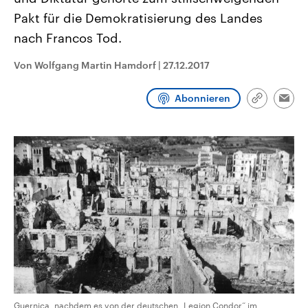
CDU, SPD und FDP regiert.-
aktuelle Weltgeschehen.
Pakt für die Demokratisierung des Landes
Umfragen, Prognosen,
Wahlprogramme, aktuelle Berichte
nach Francos Tod.
Sendungen
Programm
Podcasts
und Hintergründe zu den Parteien
und Kandidaten der anstehenden
Wahl.
Von Wolfgang Martin Hamdorf
|
27.12.2017
Audio-Archiv
Abonnieren
Link
Emai
kopieren/te
Guernica, nachdem es von der deutschen „Legion Condor“ im