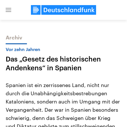
Close
menu
Archiv
Themen
Vor zehn Jahren
Das „Gesetz des historischen
Andenkens“ in Spanien
Spanien ist ein zerrissenes Land, nicht nur
durch die Unabhängigkeitsbestrebungen
Landtagswahl Sachsen-Anhalt
USA
Kataloniens, sondern auch im Umgang mit der
2026
Aktuelle Beiträge, Analys
Alle Informationen
Hintergründe
Vergangenheit. Der war in Spanien besonders
Sachsen-Anhalt wählt am 6.
Wirtschaftlich und militäri
September 2026 einen neuen
gehören die Vereinigten S
schwierig, denn das Schweigen über Krieg
Landtag. Seit 2021 wird das
den mächtigsten Ländern 
und Diktatur gehörte zum stillschweigenden
Bundesland von einer Koalition aus
mit großem Einfluss auf d