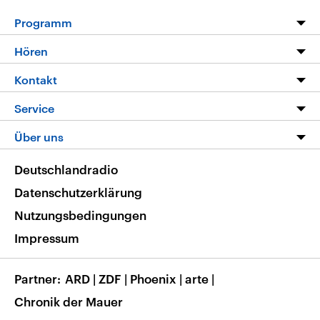
Programm
Programm
Hören
Alle Sendungen
Livestream
Kontakt
Die Nachrichten
Audios
Hörerservice
Service
Nachrichtenleicht
Podcasts
Social Media
FAQ
Über uns
Neue Beiträge auf dlf.de
Deutschlandfunk App
Newsletter
Deutschlandradio
Themen-Schwerpunkte
Nachrichten App
Deutschlandradio
Veranstaltungen
Presse
Frequenzen
Datenschutzerklärung
Musikliste
Ausbildung und Karriere
Nutzungsbedingungen
RSS
Transparenz
Impressum
Korrekturen
Barrierefreiheit
Partner
ARD
|
ZDF
|
Phoenix
|
arte
|
Chronik der Mauer