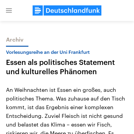
Close
menu
Archiv
Themen
Vorlesungsreihe an der Uni Frankfurt
Essen als politisches Statement
und kulturelles Phänomen
An Weihnachten ist Essen ein großes, auch
politisches Thema. Was zuhause auf den Tisch
Landtagswahl Sachsen-Anhalt
USA
kommt, ist das Ergebnis einer komplexen
2026
Aktuelle Beiträge, Analys
Alle Informationen
Hintergründe
Entscheidung. Zuviel Fleisch ist nicht gesund
Sachsen-Anhalt wählt am 6.
Wirtschaftlich und militäri
September 2026 einen neuen
gehören die Vereinigten S
und belastet das Klima – essen wir Fisch,
Landtag. Seit 2021 wird das
den mächtigsten Ländern 
riskieren wir, die Meere zu überfischen. Es
Bundesland von einer Koalition aus
mit großem Einfluss auf d