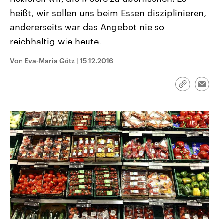
CDU, SPD und FDP regiert.-
aktuelle Weltgeschehen.
heißt, wir sollen uns beim Essen disziplinieren,
Umfragen, Prognosen,
Wahlprogramme, aktuelle Berichte
andererseits war das Angebot nie so
Sendungen
Programm
Podcasts
und Hintergründe zu den Parteien
und Kandidaten der anstehenden
reichhaltig wie heute.
Wahl.
Audio-Archiv
Von Eva-Maria Götz
|
15.12.2016
Link
Emai
kopieren/te