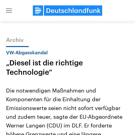
Close
menu
Archiv
Themen
VW-Abgasskandal
„Diesel ist die richtige
Technologie“
Die notwendigen Maßnahmen und
Komponenten für die Einhaltung der
Landtagswahl Sachsen-Anhalt
USA
Emissionswerte seien nicht sofort verfügbar
2026
Aktuelle Beiträge, Analys
Alle Informationen
Hintergründe
und zudem teuer, sagte der EU-Abgeordnete
Sachsen-Anhalt wählt am 6.
Wirtschaftlich und militäri
September 2026 einen neuen
gehören die Vereinigten S
Werner Langen (CDU) im DLF. Er forderte
Landtag. Seit 2021 wird das
den mächtigsten Ländern 
höhere Grenzwerte und eine längere
Bundesland von einer Koalition aus
mit großem Einfluss auf d