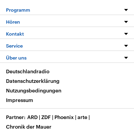
Programm
Programm
Hören
Alle Sendungen
Livestream
Kontakt
Die Nachrichten
Audios
Hörerservice
Service
Nachrichtenleicht
Podcasts
Social Media
FAQ
Über uns
Neue Beiträge auf dlf.de
Deutschlandfunk App
Newsletter
Deutschlandradio
Themen-Schwerpunkte
Nachrichten App
Deutschlandradio
Veranstaltungen
Presse
Frequenzen
Datenschutzerklärung
Musikliste
Ausbildung und Karriere
Nutzungsbedingungen
RSS
Transparenz
Impressum
Korrekturen
Barrierefreiheit
Partner
ARD
|
ZDF
|
Phoenix
|
arte
|
Chronik der Mauer