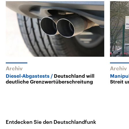
Archiv
Archiv
Diesel-Abgastests
Deutschland will
Manipu
deutliche Grenzwertüberschreitung
Streit 
Entdecken Sie den Deutschlandfunk