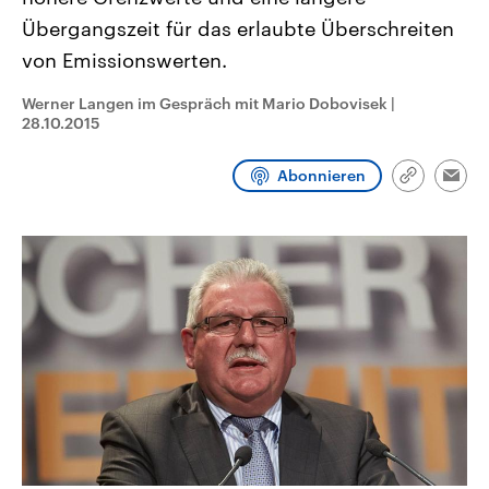
CDU, SPD und FDP regiert.-
aktuelle Weltgeschehen.
Übergangszeit für das erlaubte Überschreiten
Umfragen, Prognosen,
Wahlprogramme, aktuelle Berichte
von Emissionswerten.
Sendungen
Programm
Podcasts
und Hintergründe zu den Parteien
und Kandidaten der anstehenden
Wahl.
Werner Langen im Gespräch mit Mario Dobovisek
|
Audio-Archiv
28.10.2015
Abonnieren
Link
Emai
kopieren/te