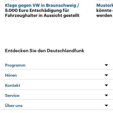
Klage gegen VW in Braunschweig
Muster
5.000 Euro Entschädigung für
könnte 
Fahrzeughalter in Aussicht gestellt
werden
Entdecken Sie den Deutschlandfunk
Programm
Programm
Hören
Alle Sendungen
Livestream
Kontakt
Die Nachrichten
Audios
Hörerservice
Service
Nachrichtenleicht
Podcasts
Social Media
FAQ
Über uns
Neue Beiträge auf dlf.de
Deutschlandfunk App
Newsletter