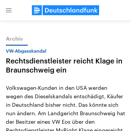
Close
menu
Archiv
Themen
VW-Abgasskandal
Rechtsdienstleister reicht Klage in
Braunschweig ein
Volkswagen-Kunden in den USA werden
wegen des Dieselskandals entschädigt, Käufer
Landtagswahl Sachsen-Anhalt
USA
in Deutschland bisher nicht. Das könnte sich
2026
Aktuelle Beiträge, Analys
Alle Informationen
Hintergründe
nun ändern. Am Landgericht Braunschweig hat
Sachsen-Anhalt wählt am 6.
Wirtschaftlich und militäri
September 2026 einen neuen
gehören die Vereinigten S
der Besitzer eines VW Eos über den
Landtag. Seit 2021 wird das
den mächtigsten Ländern 
Rechtsdienstleister MyRight Klage eingereicht.
Bundesland von einer Koalition aus
mit großem Einfluss auf d