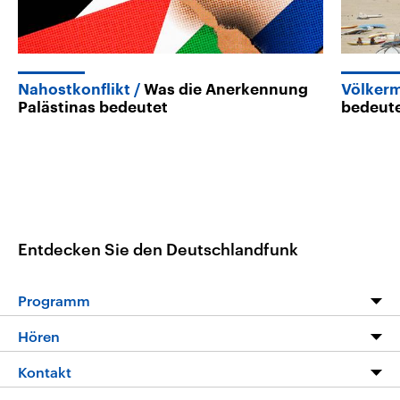
Nahostkonflikt
Was die Anerkennung
Völker
Palästinas bedeutet
bedeut
Entdecken Sie den Deutschlandfunk
Programm
Programm
Hören
Alle Sendungen
Livestream
Kontakt
Die Nachrichten
Audios