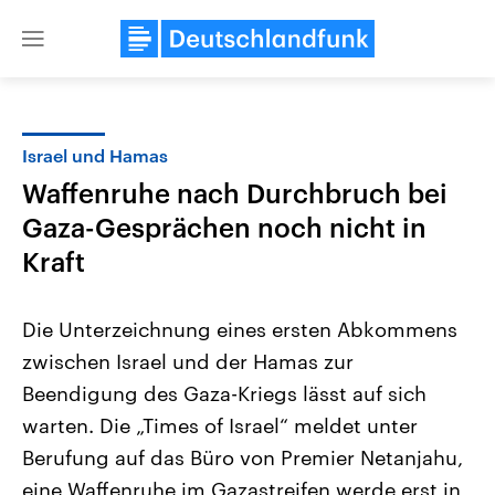
Close
menu
Israel und Hamas
Themen
Waffenruhe nach Durchbruch bei
Gaza-Gesprächen noch nicht in
Kraft
Die Unterzeichnung eines ersten Abkommens
zwischen Israel und der Hamas zur
Landtagswahl Sachsen-Anhalt
USA
Beendigung des Gaza-Kriegs lässt auf sich
2026
Aktuelle Beiträge, Analys
Alle Informationen
warten. Die „Times of Israel“ meldet unter
Hintergründe
Sachsen-Anhalt wählt am 6.
Wirtschaftlich und militäri
Berufung auf das Büro von Premier Netanjahu,
September 2026 einen neuen
gehören die Vereinigten S
Landtag. Seit 2021 wird das
den mächtigsten Ländern 
eine Waffenruhe im Gazastreifen werde erst in
Bundesland von einer Koalition aus
mit großem Einfluss auf d