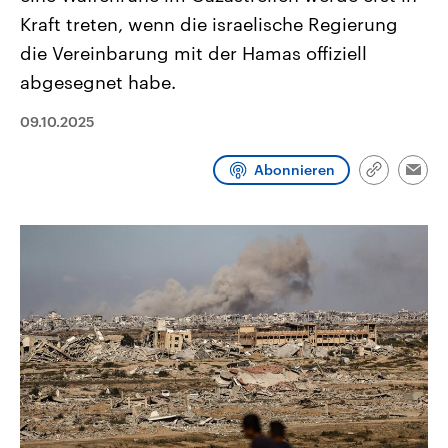
CDU, SPD und FDP regiert.-
aktuelle Weltgeschehen.
Kraft treten, wenn die israelische Regierung
Umfragen, Prognosen,
Wahlprogramme, aktuelle Berichte
die Vereinbarung mit der Hamas offiziell
Sendungen
Programm
Podcasts
und Hintergründe zu den Parteien
und Kandidaten der anstehenden
abgesegnet habe.
Wahl.
Audio-Archiv
09.10.2025
Abonnieren
Link
Emai
kopieren/te