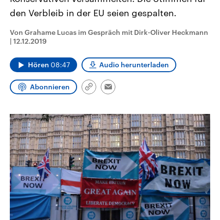
CDU, SPD und FDP regiert.-
aktuelle Weltgeschehen.
den Verbleib in der EU seien gespalten.
Umfragen, Prognosen,
Wahlprogramme, aktuelle Berichte
Sendungen
Programm
Podcasts
und Hintergründe zu den Parteien
Von Grahame Lucas im Gespräch mit Dirk-Oliver Heckmann
und Kandidaten der anstehenden
|
12.12.2019
Wahl.
Audio-Archiv
Hören
08:47
Audio herunterladen
Abonnieren
Link
Email
kopieren/teilen