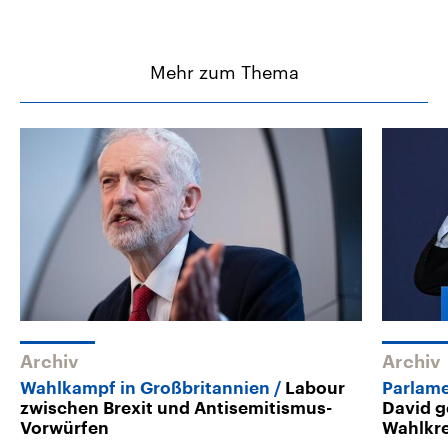
Mehr zum Thema
Archiv
Archiv
Wahlkampf in Großbritannien
Labour
Parlame
zwischen Brexit und Antisemitismus-
David g
Vorwürfen
Wahlkre