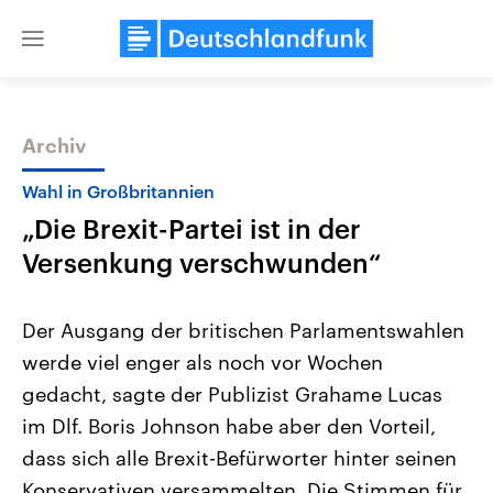
Close
menu
Archiv
Themen
Wahl in Großbritannien
„Die Brexit-Partei ist in der
Versenkung verschwunden“
Der Ausgang der britischen Parlamentswahlen
werde viel enger als noch vor Wochen
Landtagswahl Sachsen-Anhalt
USA
gedacht, sagte der Publizist Grahame Lucas
2026
Aktuelle Beiträge, Analys
Alle Informationen
Hintergründe
im Dlf. Boris Johnson habe aber den Vorteil,
Sachsen-Anhalt wählt am 6.
Wirtschaftlich und militäri
September 2026 einen neuen
gehören die Vereinigten S
dass sich alle Brexit-Befürworter hinter seinen
Landtag. Seit 2021 wird das
den mächtigsten Ländern 
Konservativen versammelten. Die Stimmen für
Bundesland von einer Koalition aus
mit großem Einfluss auf d