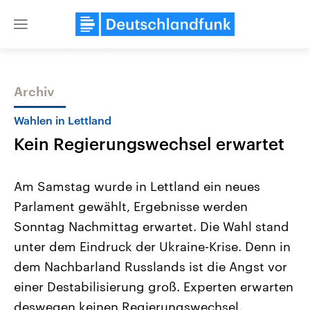
Close
menu
Archiv
Themen
Wahlen in Lettland
Kein Regierungswechsel erwartet
Am Samstag wurde in Lettland ein neues
Parlament gewählt, Ergebnisse werden
Sonntag Nachmittag erwartet. Die Wahl stand
Landtagswahl Sachsen-Anhalt
USA
unter dem Eindruck der Ukraine-Krise. Denn in
2026
Aktuelle Beiträge, Analys
Alle Informationen
dem Nachbarland Russlands ist die Angst vor
Hintergründe
Sachsen-Anhalt wählt am 6.
Wirtschaftlich und militäri
einer Destabilisierung groß. Experten erwarten
September 2026 einen neuen
gehören die Vereinigten S
Landtag. Seit 2021 wird das
den mächtigsten Ländern 
deswegen keinen Regierungswechsel.
Bundesland von einer Koalition aus
mit großem Einfluss auf d