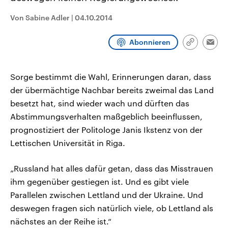
CDU, SPD und FDP regiert.-
aktuelle Weltgeschehen.
Umfragen, Prognosen,
Von Sabine Adler
|
04.10.2014
Wahlprogramme, aktuelle Berichte
Sendungen
Programm
Podcasts
und Hintergründe zu den Parteien
und Kandidaten der anstehenden
Abonnieren
Link
Wahl.
Emai
kopieren/te
Audio-Archiv
Sorge bestimmt die Wahl, Erinnerungen daran, dass
der übermächtige Nachbar bereits zweimal das Land
besetzt hat, sind wieder wach und dürften das
Abstimmungsverhalten maßgeblich beeinflussen,
prognostiziert der Politologe Janis Ikstenz von der
Lettischen Universität in Riga.
„Russland hat alles dafür getan, dass das Misstrauen
ihm gegenüber gestiegen ist. Und es gibt viele
Parallelen zwischen Lettland und der Ukraine. Und
deswegen fragen sich natürlich viele, ob Lettland als
nächstes an der Reihe ist.“