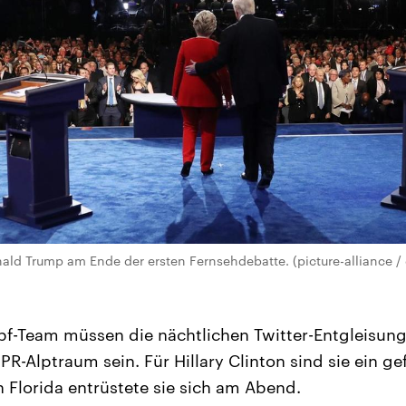
nald Trump am Ende der ersten Fernsehdebatte. (picture-alliance /
pf-Team müssen die nächtlichen Twitter-Entgleisun
PR-Alptraum sein. Für Hillary Clinton sind sie ein g
n Florida entrüstete sie sich am Abend.