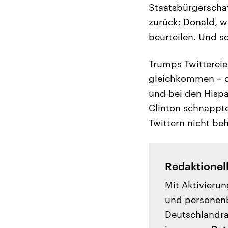
Staatsbürgerschaf
zurück: Donald, w
beurteilen. Und so
Trumps Twittereie
gleichkommen – d
und bei den Hispa
Clinton schnappt
Twittern nicht be
Redaktionel
Mit Aktivierun
und personenb
Deutschlandrad