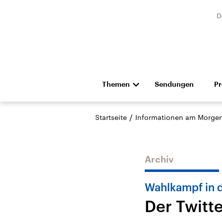
D
Themen
Sendungen
P
Die Nachrichten
Politik
/
Startseite
Informationen am Morge
Hörspiel und Feature
Musik
Archiv
Wahlkampf in 
Der Twitte
Landtagswahl Sachsen-
USA
Anhalt 2026
Aktuel