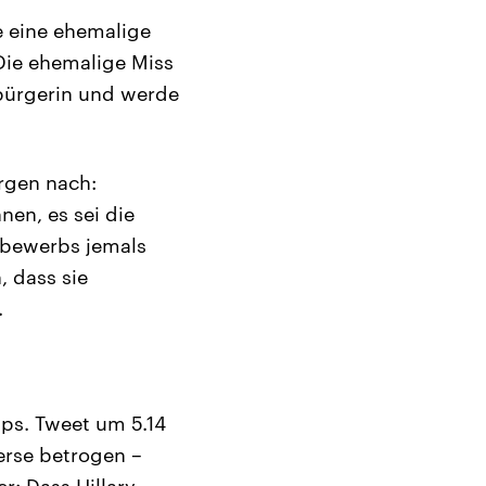
e eine ehemalige
Die ehemalige Miss
sbürgerin und werde
rgen nach:
en, es sei die
ttbewerbs jemals
, dass sie
.
ps. Tweet um 5.14
erse betrogen –
r: Dass Hillary