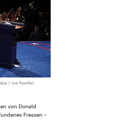
 dpa / Joe Raedle)
gen von Donald
efundenes Fressen –