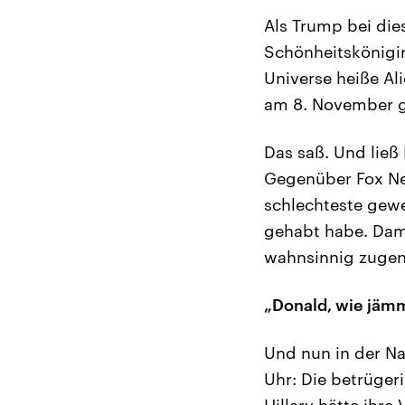
Als Trump bei die
Schönheitskönigin
Universe heiße Al
am 8. November g
Das saß. Und ließ
Gegenüber Fox New
schlechteste gewe
gehabt habe. Dami
wahnsinnig zugen
„Donald, wie jäm
Und nun in der Na
Uhr: Die betrüger
Hillary hätte ihr