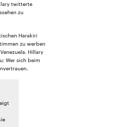
ary twitterte
ussehen zu
ischen Harakiri
stimmen zu werben
enezuela. Hillary
u: Wer sich beim
nvertrauen.
eigt
Sie