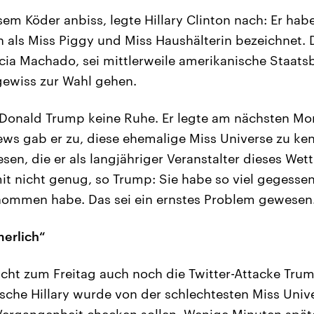
sem Köder anbiss, legte Hillary Clinton nach: Er hab
 als Miss Piggy und Miss Haushälterin bezeichnet. 
icia Machado, sei mittlerweile amerikanische Staat
ewiss zur Wahl gehen.
 Donald Trump keine Ruhe. Er legte am nächsten Mo
s gab er zu, diese ehemalige Miss Universe zu kenn
sen, die er als langjähriger Veranstalter dieses We
t nicht genug, so Trump: Sie habe so viel gegessen
ommen habe. Das sei ein ernstes Problem gewesen
merlich“
cht zum Freitag auch noch die Twitter-Attacke Trum
ische Hillary wurde von der schlechtesten Miss Univ
e Vergangenheit checken sollen. Wenige Minuten späte