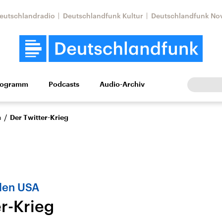
eutschlandradio
Deutschlandfunk Kultur
Deutschlandfunk No
rogramm
Podcasts
Audio-Archiv
Wirtschaft
Wissen
Kultur
Europa
Gesellschaf
/
n
Der Twitter-Krieg
den USA
r-Krieg
Nahostkonflikt
Iran
le Beiträge,
Aktuelle Lage und
Aktuelle Lage und