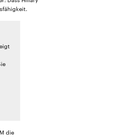
sfähigkeit.
eigt
Sie
 M die