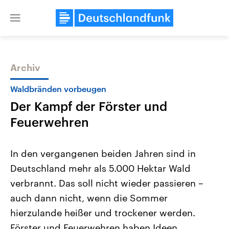
Close
menu
Archiv
Themen
Waldbränden vorbeugen
Der Kampf der Förster und
Feuerwehren
In den vergangenen beiden Jahren sind in
Deutschland mehr als 5.000 Hektar Wald
Landtagswahl Sachsen-Anhalt
USA
verbrannt. Das soll nicht wieder passieren –
2026
Aktuelle Beiträge, Analys
Alle Informationen
Hintergründe
auch dann nicht, wenn die Sommer
Sachsen-Anhalt wählt am 6.
Wirtschaftlich und militäri
September 2026 einen neuen
gehören die Vereinigten S
hierzulande heißer und trockener werden.
Landtag. Seit 2021 wird das
den mächtigsten Ländern 
Förster und Feuerwehren haben Ideen.
Bundesland von einer Koalition aus
mit großem Einfluss auf d