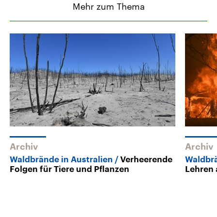
Mehr zum Thema
Archiv
Archiv
Waldbrände in Australien
Verheerende
Waldbr
Folgen für Tiere und Pflanzen
Lehren