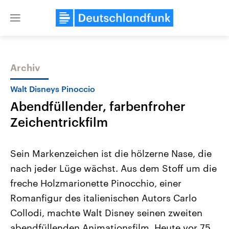
Close
menu
Archiv
Themen
Walt Disneys Pinoccio
Abendfüllender, farbenfroher
Zeichentrickfilm
Sein Markenzeichen ist die hölzerne Nase, die
nach jeder Lüge wächst. Aus dem Stoff um die
Landtagswahl Sachsen-Anhalt
USA
freche Holzmarionette Pinocchio, einer
2026
Aktuelle Beiträge, Analys
Alle Informationen
Hintergründe
Romanfigur des italienischen Autors Carlo
Sachsen-Anhalt wählt am 6.
Wirtschaftlich und militäri
September 2026 einen neuen
gehören die Vereinigten S
Collodi, machte Walt Disney seinen zweiten
Landtag. Seit 2021 wird das
den mächtigsten Ländern 
abendfüllenden Animationsfilm. Heute vor 75
Bundesland von einer Koalition aus
mit großem Einfluss auf d