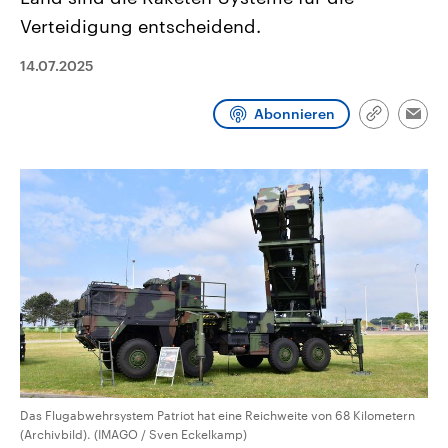
CDU, SPD und FDP regiert.-
aktuelle Weltgeschehen.
Verteidigung entscheidend.
Umfragen, Prognosen,
Wahlprogramme, aktuelle Berichte
Sendungen
Programm
Podcasts
und Hintergründe zu den Parteien
14.07.2025
und Kandidaten der anstehenden
Wahl.
Audio-Archiv
Abonnieren
Link
Emai
kopieren/te
Das Flugabwehrsystem Patriot hat eine Reichweite von 68 Kilometern
(Archivbild). (IMAGO / Sven Eckelkamp)