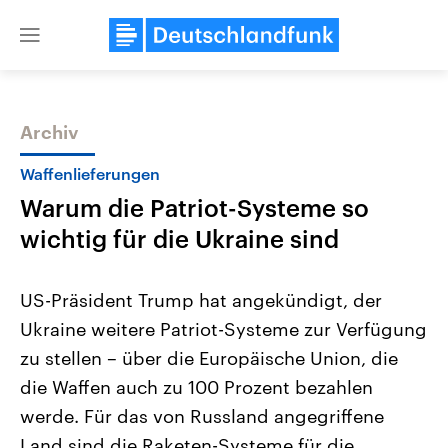
Close
menu
Archiv
Themen
Waffenlieferungen
Warum die Patriot-Systeme so
wichtig für die Ukraine sind
US-Präsident Trump hat angekündigt, der
Ukraine weitere Patriot-Systeme zur Verfügung
Landtagswahl Sachsen-Anhalt
USA
zu stellen – über die Europäische Union, die
2026
Aktuelle Beiträge, Analys
Alle Informationen
Hintergründe
die Waffen auch zu 100 Prozent bezahlen
Sachsen-Anhalt wählt am 6.
Wirtschaftlich und militäri
September 2026 einen neuen
gehören die Vereinigten S
werde. Für das von Russland angegriffene
Landtag. Seit 2021 wird das
den mächtigsten Ländern 
Land sind die Raketen-Systeme für die
Bundesland von einer Koalition aus
mit großem Einfluss auf d