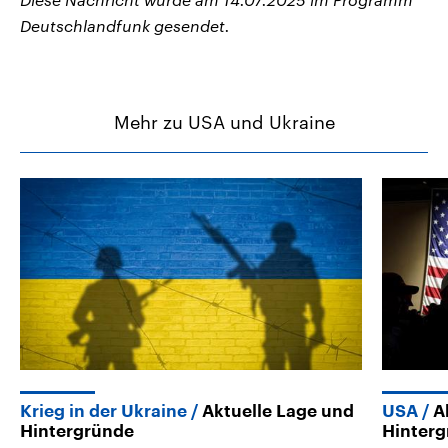
Deutschlandfunk gesendet.
Mehr zu USA und Ukraine
Krieg in der Ukraine
Aktuelle Lage und
USA
A
Hintergründe
Hinter