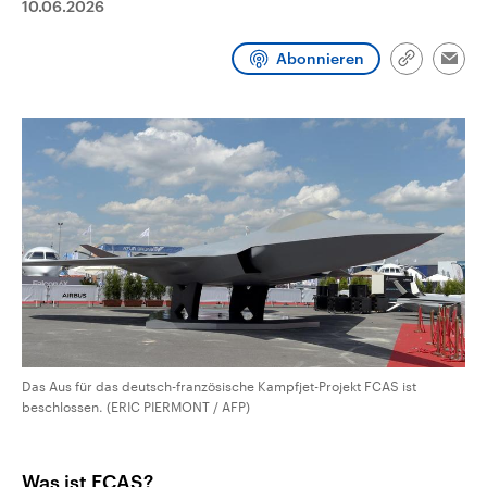
10.06.2026
CDU, SPD und FDP regiert.-
aktuelle Weltgeschehen.
Umfragen, Prognosen,
Wahlprogramme, aktuelle Berichte
Abonnieren
Sendungen
Programm
Podcasts
und Hintergründe zu den Parteien
Link
Emai
und Kandidaten der anstehenden
kopieren/te
Wahl.
Audio-Archiv
Das Aus für das deutsch-französische Kampfjet-Projekt FCAS ist
beschlossen. (ERIC PIERMONT / AFP)
Was ist FCAS?