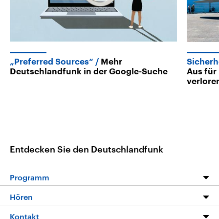
„Preferred Sources“
Mehr
Sicherh
Deutschlandfunk in der Google-Suche
Aus für
verlore
Entdecken Sie den Deutschlandfunk
Programm
Programm
Hören
Alle Sendungen
Livestream
Kontakt