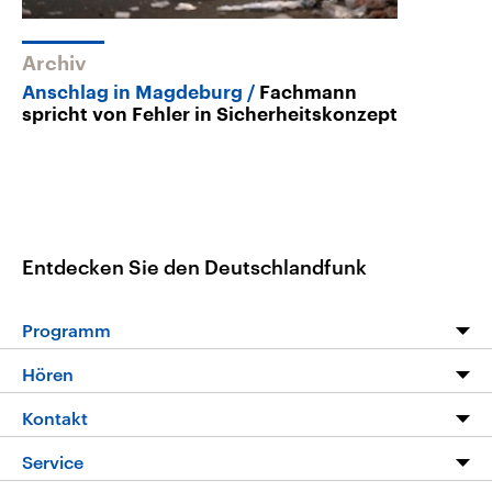
Archiv
Anschlag in Magdeburg
Fachmann
spricht von Fehler in Sicherheitskonzept
Entdecken Sie den Deutschlandfunk
Programm
Programm
Hören
Alle Sendungen
Livestream
Kontakt
Die Nachrichten
Audios
Hörerservice
Service
Nachrichtenleicht
Podcasts
Social Media