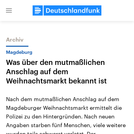
Close
menu
Archiv
Themen
Magdeburg
Was über den mutmaßlichen
Anschlag auf dem
Weihnachtsmarkt bekannt ist
Nach dem mutmaßlichen Anschlag auf dem
Landtagswahl Sachsen-Anhalt
USA
Magdeburger Weihnachtsmarkt ermittelt die
2026
Aktuelle Beiträge, Analys
Alle Informationen
Hintergründe
Polizei zu den Hintergründen. Nach neuen
Sachsen-Anhalt wählt am 6.
Wirtschaftlich und militäri
September 2026 einen neuen
gehören die Vereinigten S
Angaben starben fünf Menschen, viele weitere
Landtag. Seit 2021 wird das
den mächtigsten Ländern 
Bundesland von einer Koalition aus
wurden teils schwerst verletzt. Der
mit großem Einfluss auf d