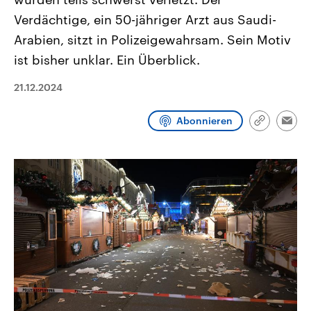
CDU, SPD und FDP regiert.-
aktuelle Weltgeschehen.
Verdächtige, ein 50-jähriger Arzt aus Saudi-
Umfragen, Prognosen,
Wahlprogramme, aktuelle Berichte
Arabien, sitzt in Polizeigewahrsam. Sein Motiv
Sendungen
Programm
Podcasts
und Hintergründe zu den Parteien
und Kandidaten der anstehenden
ist bisher unklar. Ein Überblick.
Wahl.
Audio-Archiv
21.12.2024
Abonnieren
Link
Emai
kopieren/te