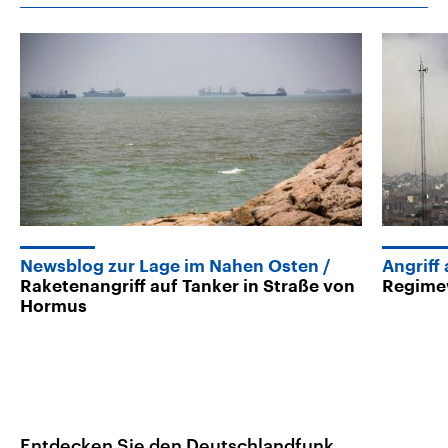
Newsblog zur Lage im Nahen Osten
Angriff 
Raketenangriff auf Tanker in Straße von
Regime
Hormus
Entdecken Sie den Deutschlandfunk