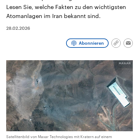
CDU, SPD und FDP regiert.-
aktuelle Weltgeschehen.
Lesen Sie, welche Fakten zu den wichtigsten
Umfragen, Prognosen,
Wahlprogramme, aktuelle Berichte
Atomanlagen im ⁠Iran bekannt sind.
Sendungen
Programm
Podcasts
und Hintergründe zu den Parteien
und Kandidaten der anstehenden
28.02.2026
Wahl.
Audio-Archiv
Abonnieren
Link
Emai
kopieren/te
Satellitenbild von Maxar Technologies mit Kratern auf einem