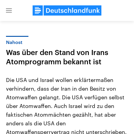
Close
menu
Nahost
Themen
Was über den Stand von Irans
Atomprogramm bekannt ist
Die USA und Israel wollen erklärtermaßen
verhindern, dass der Iran in den Besitz von
Atomwaffen gelangt. Die USA verfügen selbst
Landtagswahl Sachsen-Anhalt
USA
über Atomwaffen. Auch Israel wird zu den
2026
Aktuelle Beiträge, Analys
faktischen Atommächten gezählt, hat aber
Alle Informationen
Hintergründe
Sachsen-Anhalt wählt am 6.
Wirtschaftlich und militäri
anders als die USA den
September 2026 einen neuen
gehören die Vereinigten S
Landtag. Seit 2021 wird das
den mächtigsten Ländern 
Atomwaffensperrvertrag nicht unterschrieben.
Bundesland von einer Koalition aus
mit großem Einfluss auf d