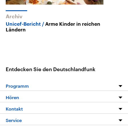
Archiv
Unicef-Bericht
Arme Kinder in reichen
Ländern
Entdecken Sie den Deutschlandfunk
Programm
Programm
Hören
Alle Sendungen
Livestream
Kontakt
Die Nachrichten
Audios
Hörerservice
Service
Nachrichtenleicht
Podcasts
Social Media