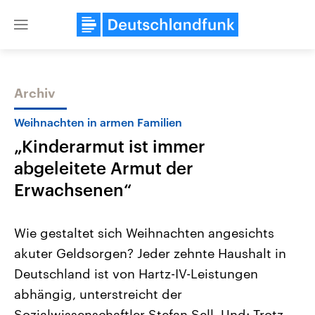
Close
menu
Archiv
Themen
Weihnachten in armen Familien
„Kinderarmut ist immer
abgeleitete Armut der
Erwachsenen“
Wie gestaltet sich Weihnachten angesichts
Landtagswahl Sachsen-Anhalt
USA
akuter Geldsorgen? Jeder zehnte Haushalt in
2026
Aktuelle Beiträge, Analys
Alle Informationen
Hintergründe
Deutschland ist von Hartz-IV-Leistungen
Sachsen-Anhalt wählt am 6.
Wirtschaftlich und militäri
September 2026 einen neuen
gehören die Vereinigten S
abhängig, unterstreicht der
Landtag. Seit 2021 wird das
den mächtigsten Ländern 
Bundesland von einer Koalition aus
Sozialwissenschaftler Stefan Sell. Und: Trotz
mit großem Einfluss auf d