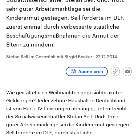
CDU, SPD und FDP regiert.-
aktuelle Weltgeschehen.
sehr guter Arbeitsmarktlage sei die
Umfragen, Prognosen,
Wahlprogramme, aktuelle Berichte
Kinderarmut gestiegen. Sell forderte im DLF,
Sendungen
Programm
Podcasts
und Hintergründe zu den Parteien
und Kandidaten der anstehenden
zuerst einmal durch verbesserte staatliche
Wahl.
Audio-Archiv
Beschäftigungsmaßnahmen die Armut der
Eltern zu mindern.
Stefan Sell im Gespräch mit Birgid Becker
|
22.12.2014
Abonnieren
Link
Emai
kopieren/te
Wie gestaltet sich Weihnachten angesichts akuter
Geldsorgen? Jeder zehnte Haushalt in Deutschland
ist von Hartz-IV-Leistungen abhängig, unterstreicht
der Sozialwissenschaftler Stefan Sell. Und: Trotz
guter Arbeitsmarklage sei die Kinderarmut gestiegen.
Sell forderte im DLF, durch staatliche