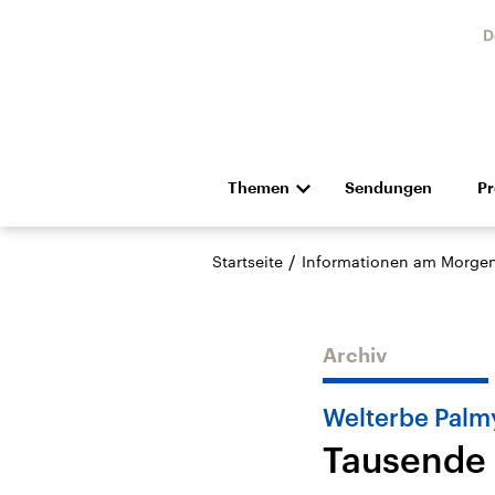
D
Themen
Sendungen
P
Die Nachrichten
Politik
/
Startseite
Informationen am Morge
Hörspiel und Feature
Musik
Archiv
Welterbe Palm
Tausende 
Landtagswahl Sachsen-
USA
Anhalt 2026
Aktuel