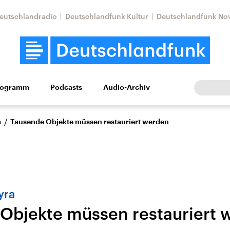
eutschlandradio
Deutschlandfunk Kultur
Deutschlandfunk No
rogramm
Podcasts
Audio-Archiv
Wirtschaft
Wissen
Kultur
Europa
Gesellschaf
/
n
Tausende Objekte müssen restauriert werden
yra
Objekte müssen restauriert 
Nahostkonflikt
Iran
le Beiträge,
Aktuelle Lage und
Aktuelle Lage und