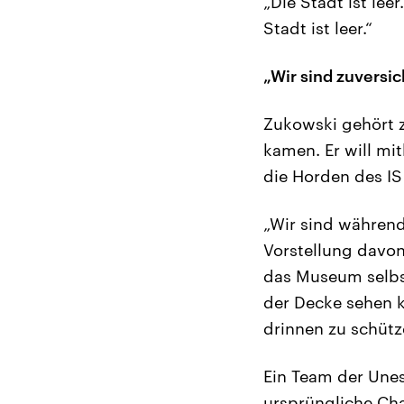
„Die Stadt ist lee
Stadt ist leer.“
„Wir sind zuversi
Zukowski gehört 
kamen. Er will mi
die Horden des IS 
„Wir sind währen
Vorstellung davo
das Museum selbst
der Decke sehen k
drinnen zu schütz
Ein Team der Unes
ursprüngliche Cha