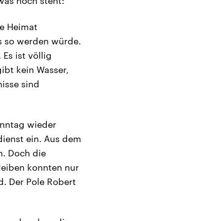
was noch steht:
re Heimat
es so werden würde.
Es ist völlig
ibt kein Wasser,
nisse sind
onntag wieder
dienst ein. Aus dem
. Doch die
leiben konnten nur
d. Der Pole Robert