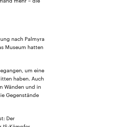
iemand mehr – die
rung nach Palmyra
yras Museum hatten
gegangen, um eine
itten haben. Auch
den Wänden und in
die Gegenstände
t: Der
r IS-Kämpfer