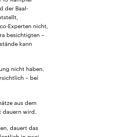
d der Baal-
stellt,
o-Experten nicht,
ra besichtigten –
nstände kann
rung nicht haben.
sichtlich – bei
chätze aus dem
t dauern wird.
len, dauert das
fentlich in zwei