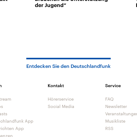
der Jugend“
Entdecken Sie den Deutschlandfunk
n
Kontakt
Service
tream
Hörerservice
FAQ
os
Social Media
Newsletter
asts
Veranstaltunge
schlandfunk App
Musikliste
richten App
RSS
uenzen