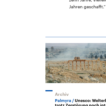
Jahren geschafft.“
Archiv
Palmyra
Unesco: Welter
trotz Zerstörung noch int