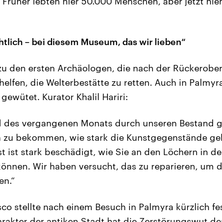
r. Früher lebten hier 50.000 Menschen, aber jetzt n
chtlich – bei diesem Museum, das wir lieben“
zu den ersten Archäologen, die nach der Rückerobe
thelfen, die Welterbestätte zu retten. Auch in Palm
gewütet. Kurator Khalil Hariri:
d des vergangenen Monats durch unseren Bestand 
n zu bekommen, wie stark die Kunstgegenstände gel
 ist stark beschädigt, wie Sie an den Löchern in 
önnen. Wir haben versucht, das zu reparieren, um 
en.“
co stellte nach einem Besuch in Palmyra kürzlich fes
rakter der antiken Stadt hat die Zerstörungswut de