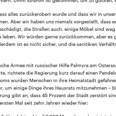
ümmern. Umm Ibrahim ist gekommen, um zu gucken, 
dass alles zurückerobert wurde und dass wir in unse
en. Aber wir haben uns niemals vorgestellt, dass 
schädigt, die Straßen auch, einige Möbel sind weg. 
u leben. Wir würden gerne zurückkommen, aber es g
rdem ist es nicht sicher, und die sanitären Verhält
sche Armee mit russischer Hilfe Palmyra am Osters
, richtete die Regierung kurz darauf einen Pendel
oms wurden Menschen in ihre Heimatstadt gefahren
r, um einige Dinge ihres Hausrats mitzunehmen – b
rung gibt an, dass 45 Prozent der Stadt zerstört sin
ersten Mal seit zehn Jahren wieder hier: