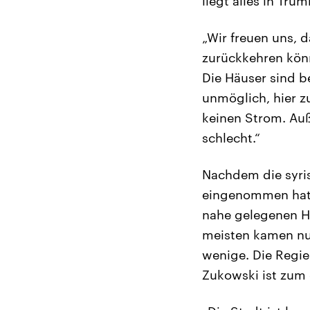
liegt alles in Tr
„Wir freuen uns, 
zurückkehren könn
Die Häuser sind be
unmöglich, hier z
keinen Strom. Auße
schlecht.“
Nachdem die syri
eingenommen hatte
nahe gelegenen H
meisten kamen nu
wenige. Die Regie
Zukowski ist zum 