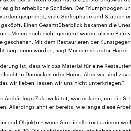
 es gibt erhebliche Schäden. Der Triumphbogen un
urden gesprengt, viele Sarkophage und Statuen ent
 geköpft. Einen Gesamtüberblick bekamen die Unesc
 und Minen noch nicht geräumt waren, als sie Palmy
ile geschehen. Mit dem Restaurieren der Kunstgege
ht begonnen werden, sagt Museumskurator Hariri:
derung ist, dass wir das Material für eine Restaurie
ielleicht in Damaskus oder Homs. Aber wir sind zuver
s wir lieben, lassen wir uns nicht unterkriegen.“
e Archäologe Zukowski tut, was er kann, um die S
en. Allerdings ahnt er bereits, wie lange diese Arbei
tausend Objekte – wenn Sie die alle restaurieren wol
icht auch 20. Die wichtigsten aber, die haben wir hof