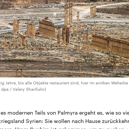
 Jahre, bis alle Objekte restauriert sind, hier im anitken Welterb
 dpa / Valery Sharifulin)
es modernen Teils von Palmyra ergeht es, wie so v
kriegsland Syrien: Sie wollen nach Hause zurückkeh