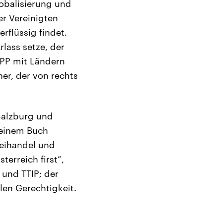
obalisierung und
er Vereinigten
rflüssig findet.
rlass setze, der
PP mit Ländern
er, der von rechts
Salzburg und
 seinem Buch
reihandel und
terreich first“,
 und TTIP; der
en Gerechtigkeit.