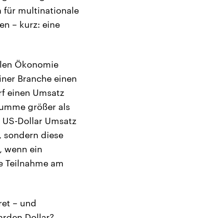
 für multinationale
n – kurz: eine
alen Ökonomie
iner Branche einen
rf einen Umsatz
zsumme größer als
e US-Dollar Umsatz
, sondern diese
, wenn ein
ie Teilnahme am
ret – und
arden Dollar?