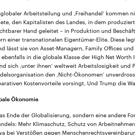
globaler Arbeitsteilung und ‚Freihandel‘ kommen ni
ete, den Kapitalisten des Landes, in dem produziert
chtbarer Hand geleitet – in Produktion und Beschäf
rn einer transnationalen Eigentümer-Elite. Diese le
d lässt sie von Asset-Managern, Family Offices und
ebenfalls in die globale Klasse der High Net Worth 
d sich ‚unter ihnen‘ weltweit Arbeitslosigkeit und 
delsorganisation den ‚Nicht-Ökonomen‘ unverdrossen 
arativen Kostenvorteile vorsingt. Und Trump die Wa
obale Ökonomie
 das Ende der Globalisierung, sondern eine andere F
andels: Mehr Klimaschutz, Schutz von Arbeitnehmer
twa bei Verstößen gegen Menschenrechtsvereinbaru