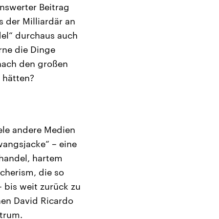
enswerter Beitrag
 der Milliardär an
del“ durchaus auch
rne die Dinge
nach den großen
 hätten?
iele andere Medien
wangsjacke“ – eine
ihandel, hartem
cherism, die so
bis weit zurück zu
nen David Ricardo
ktrum.