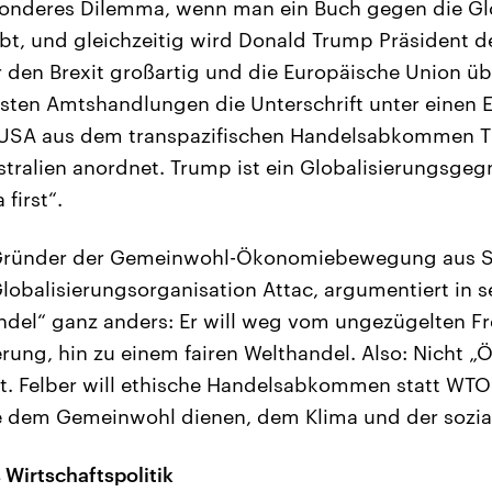
esonderes Dilemma, wenn man ein Buch gegen die Gl
ibt, und gleichzeitig wird Donald Trump Präsident d
r den Brexit großartig und die Europäische Union übe
rsten Amtshandlungen die Unterschrift unter einen E
USA aus dem transpazifischen Handelsabkommen T
tralien anordnet. Trump ist ein Globalisierungsgegn
first“.
, Gründer der Gemeinwohl-Ökonomiebewegung aus 
-Globalisierungsorganisation Attac, argumentiert in
ndel“ ganz anders: Er will weg vom ungezügelten F
erung, hin zu einem fairen Welthandel. Also: Nicht „Ös
rst. Felber will ethische Handelsabkommen statt WTO
 dem Gemeinwohl dienen, dem Klima und der sozial
 Wirtschaftspolitik