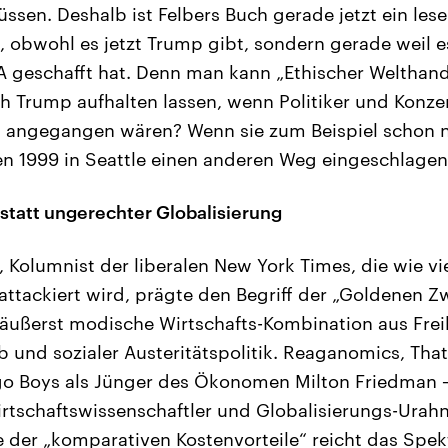
üssen. Deshalb ist Felbers Buch gerade jetzt ein les
 obwohl es jetzt Trump gibt, sondern gerade weil es
A geschafft hat. Denn man kann „Ethischer Welthan
ich Trump aufhalten lassen, wenn Politiker und Konze
rs angegangen wären? Wenn sie zum Beispiel schon 
n 1999 in Seattle einen anderen Weg eingeschlagen
 statt ungerechter Globalisierung
Kolumnist der liberalen New York Times, die wie v
attackiert wird, prägte den Begriff der „Goldenen Z
 äußerst modische Wirtschafts-Kombination aus Fre
und sozialer Austeritätspolitik. Reaganomics, That
o Boys als Jünger des Ökonomen Milton Friedman – 
rtschaftswissenschaftler und Globalisierungs-Urah
e der „komparativen Kostenvorteile“ reicht das Spe