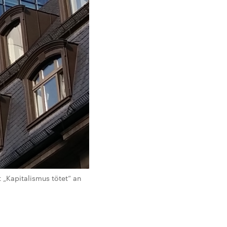
 „Kapitalismus tötet“ an