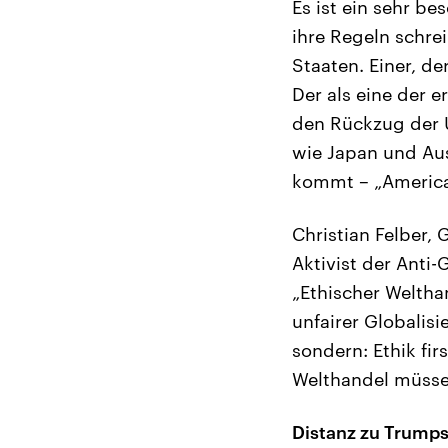
Es ist ein sehr b
ihre Regeln schre
Staaten. Einer, de
Der als eine der e
den Rückzug der 
wie Japan und Aus
kommt – „America 
Christian Felber
Aktivist der Anti
„Ethischer Weltha
unfairer Globalisi
sondern: Ethik fi
Welthandel müsse
Distanz zu Trumps