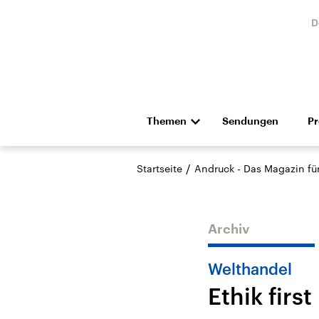
D
Themen
Sendungen
P
Die Nachrichten
Politik
/
Startseite
Andruck - Das Magazin für 
Hörspiel und Feature
Musik
Archiv
Welthandel
Ethik first
Landtagswahl Sachsen-
USA
Anhalt 2026
Aktuel