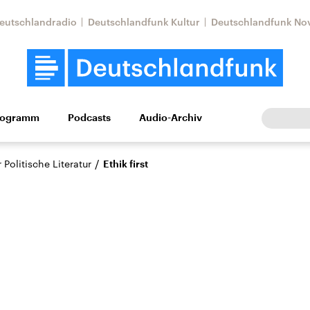
eutschlandradio
Deutschlandfunk Kultur
Deutschlandfunk No
rogramm
Podcasts
Audio-Archiv
Wirtschaft
Wissen
Kultur
Europa
Gesellschaf
/
Politische Literatur
Ethik first
Nahostkonflikt
Iran
le Beiträge,
Aktuelle Lage und
Aktuelle Lage und