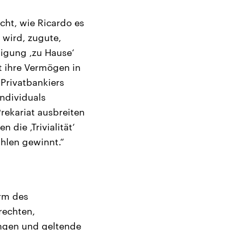
cht, wie Ricardo es
 wird, zugute,
tigung ‚zu Hause‘
gt ihre Vermögen in
 Privatbankiers
Individuals
Prekariat ausbreiten
die ‚Trivialität‘
hlen gewinnt.“
orm des
rechten,
ngen und geltende