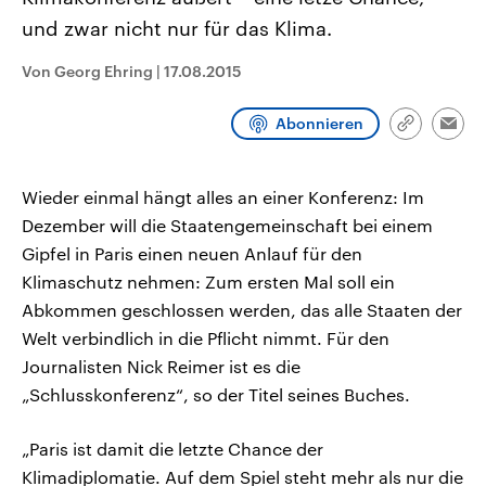
CDU, SPD und FDP regiert.-
aktuelle Weltgeschehen.
und zwar nicht nur für das Klima.
Umfragen, Prognosen,
Wahlprogramme, aktuelle Berichte
Sendungen
Programm
Podcasts
und Hintergründe zu den Parteien
Von Georg Ehring
|
17.08.2015
und Kandidaten der anstehenden
Wahl.
Audio-Archiv
Abonnieren
Link
Emai
kopieren/te
Wieder einmal hängt alles an einer Konferenz: Im
Dezember will die Staatengemeinschaft bei einem
Gipfel in Paris einen neuen Anlauf für den
Klimaschutz nehmen: Zum ersten Mal soll ein
Abkommen geschlossen werden, das alle Staaten der
Welt verbindlich in die Pflicht nimmt. Für den
Journalisten Nick Reimer ist es die
„Schlusskonferenz“, so der Titel seines Buches.
„Paris ist damit die letzte Chance der
Klimadiplomatie. Auf dem Spiel steht mehr als nur die