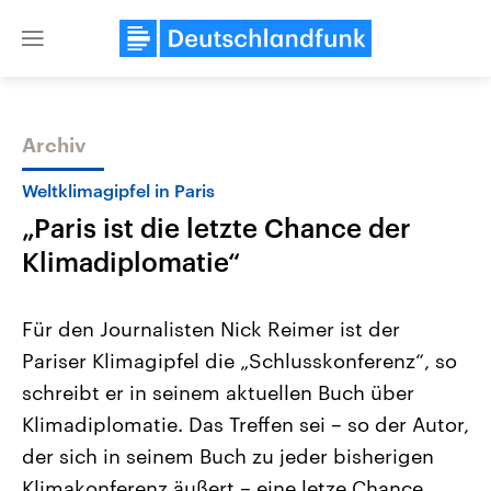
Close
menu
Archiv
Themen
Weltklimagipfel in Paris
„Paris ist die letzte Chance der
Klimadiplomatie“
Für den Journalisten Nick Reimer ist der
Pariser Klimagipfel die „Schlusskonferenz“, so
Landtagswahl Sachsen-Anhalt
USA
schreibt er in seinem aktuellen Buch über
2026
Aktuelle Beiträge, Analys
Alle Informationen
Hintergründe
Klimadiplomatie. Das Treffen sei – so der Autor,
Sachsen-Anhalt wählt am 6.
Wirtschaftlich und militäri
September 2026 einen neuen
gehören die Vereinigten S
der sich in seinem Buch zu jeder bisherigen
Landtag. Seit 2021 wird das
den mächtigsten Ländern 
Klimakonferenz äußert – eine letze Chance,
Bundesland von einer Koalition aus
mit großem Einfluss auf d