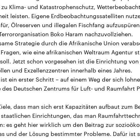
ge zu Klima- und Katastrophenschutz, Wetterbeobac
eit leisten. Eigene Erdbeobachtungssatelliten nutze
für, Ölreserven und illegalen Fischfang aufzuspüren
errororganisation Boko Haram nachzuvollziehen.
same Strategie durch die Afrikanische Union verab
 Fragen, wie eine afrikanischen Weltraum Agentur st
soll. Jetzt schon vorgesehen ist die Einrichtung von
llen und Exzellenzzentren innerhalb eines Jahres.
 ist ein erster Schritt – auf einem Weg der sich lohn
e des Deutschen Zentrums für Luft- und Raumfahrt P
Ziele, dass man sich erst Kapazitäten aufbaut zum Be
 staatlichen Einrichtungen, das man Raumfahrttech
m: es geht hier wirklich um den Beitrag zur sozioö
as und der Lösung bestimmter Probleme. Dafür ist s