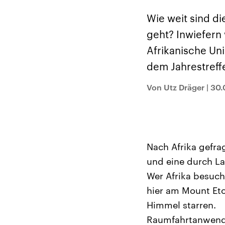
Alle Informationen
Analy
Sachsen-Anhalt wählt
Hinte
Wie weit sind d
am 6. September 2026
Wirtsc
einen neuen Landtag.
militä
geht? Inwiefern 
Seit 2021 wird das
Verein
Bundesland von einer
den m
Afrikanische Un
Koalition aus CDU, SPD
Länder
und FDP regiert.-
großem
dem Jahrestreffe
Umfragen, Prognosen,
aktuel
Wahlprogramme,
aktuelle Berichte und
Von Utz Dräger
|
30.
Hintergründe zu den
Parteien und Kandidaten
der anstehenden Wahl.
Nach Afrika gefra
und eine durch La
Wer Afrika besucht
hier am Mount Eto
Himmel starren.
Raumfahrtanwendu