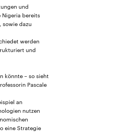
htungen und
 Nigeria bereits
, sowie dazu
schiedet werden
rukturiert und
en könnte – so sieht
rofessorin Pascale
ispiel an
nologien nutzen
konomischen
o eine Strategie