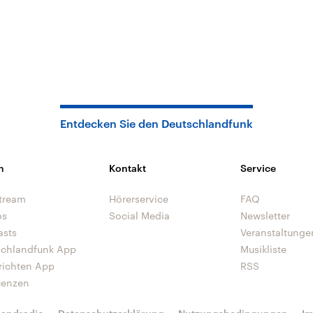
Entdecken Sie den Deutschlandfunk
n
Kontakt
Service
tream
Hörerservice
FAQ
os
Social Media
Newsletter
asts
Veranstaltunge
schlandfunk App
Musikliste
richten App
RSS
uenzen