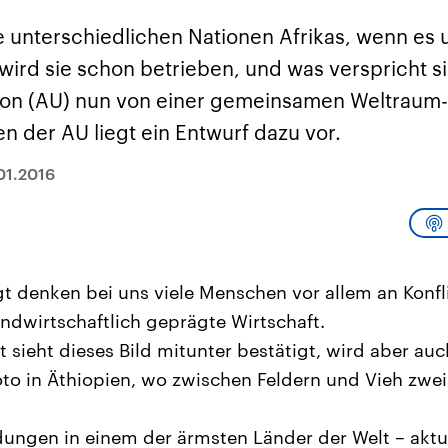
sen und
Hintergründe
Hintergründe
Der Überfall der
Der Iran – seit der
rgründe
ie unterschiedlichen Nationen Afrikas, wenn es
haftlich und
palästinensischen
Islamischen Revolu
risch gehören die
Terrororganisation
1979 auch Islamisc
wird sie schon betrieben, und was verspricht s
igten Staaten zu
Hamas im Oktober 2023
Republik Iran – ist e
ächtigsten
auf Israel hat in der
von einem
ion (AU) nun von einer gemeinsamen Weltraum-
n der Erde, mit
Region wieder die
Religionsführer auto
 Einfluss auf das
Gewalt entfacht. Israel
regierter Staat im 
n der AU liegt ein Entwurf dazu vor.
le Weltgeschehen.
möchte die Hamas
Osten. Eine Feindsc
zerstören. Diese wird wie
zu Israel und zu de
die Hisbollah im Libanon
ist fest in der
01.2016
vom Iran unterstützt.
Staatsideologie
verankert.
gt denken bei uns viele Menschen vor allem an Konfli
ndwirtschaftlich geprägte Wirtschaft.
 sieht dieses Bild mitunter bestätigt, wird aber au
to in Äthiopien, wo zwischen Feldern und Vieh zwei
ngen in einem der ärmsten Länder der Welt – aktue