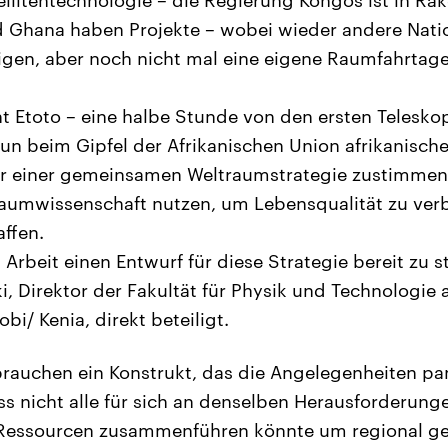
litentechnologie – die Regierung Kongos ist in Rak
 Ghana haben Projekte – wobei wieder andere Nati
eigen, aber noch nicht mal eine eigene Raumfahrtag
t Etoto – eine halbe Stunde von den ersten Telesko
nun beim Gipfel der Afrikanischen Union afrikanisch
r einer gemeinsamen Weltraumstrategie zustimmen.
umwissenschaft nutzen, um Lebensqualität zu ver
ffen.
 Arbeit einen Entwurf für diese Strategie bereit zu s
ki, Direktor der Fakultät für Physik und Technologie
obi/ Kenia, direkt beteiligt.
rauchen ein Konstrukt, das die Angelegenheiten pan
ss nicht alle für sich an denselben Herausforderung
 Ressourcen zusammenführen könnte um regional 