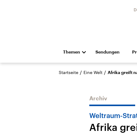
D
Themen
Sendungen
P
Die Nachrichten
Politik
/
/
Startseite
Eine Welt
Afrika greift 
Hörspiel und Feature
Musik
Archiv
Weltraum-Stra
Afrika gre
Landtagswahl Sachsen-
USA
Anhalt 2026
Aktuel