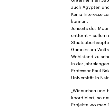
Unternehmen Satel
auch Ägypten und
Kenia Interesse z
können.
Jenseits des Moun
entfernt – sollen 
Staatsoberhäupte
Gemeinsam Weltra
Wohlstand zu scha
In der jahrelangen
Professor Paul Ba
Universität in Nair
„Wir suchen und b
koordiniert, so da
Projekte wo man