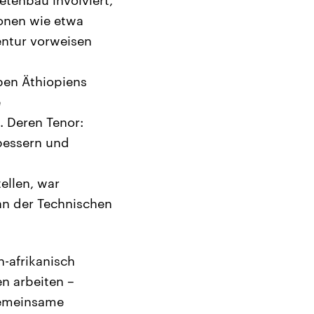
etenbau involviert,
onen wie etwa
entur vorweisen
pen Äthiopiens
e
 Deren Tenor:
bessern und
tellen, war
 an der Technischen
-afrikanisch
en arbeiten –
gemeinsame