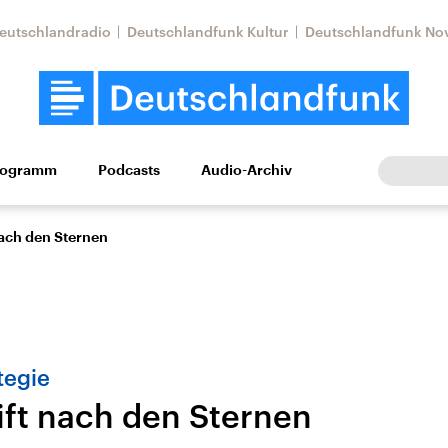
eutschlandradio
Deutschlandfunk Kultur
Deutschlandfunk No
rogramm
Podcasts
Audio-Archiv
Wirtschaft
Wissen
Kultur
Europa
Gesellschaf
nach den Sternen
tegie
ift nach den Sternen
Nahostkonflikt
Iran
le Beiträge,
Aktuelle Lage und
Aktuelle Lage und