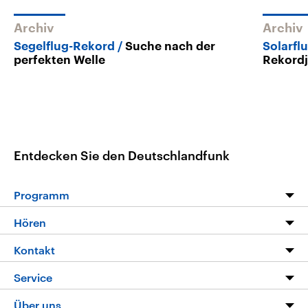
Archiv
Archiv
Segelflug-Rekord
Suche nach der
Solarfl
perfekten Welle
Rekord
Entdecken Sie den Deutschlandfunk
Programm
Programm
Hören
Alle Sendungen
Livestream
Kontakt
Die Nachrichten
Audios
Hörerservice
Service
Nachrichtenleicht
Podcasts
Social Media
FAQ
Über uns
Neue Beiträge auf dlf.de