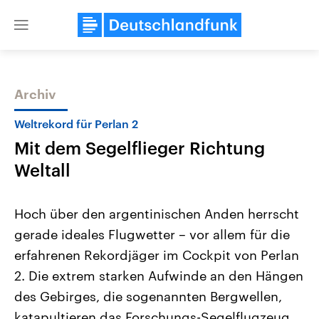
Close
menu
Archiv
Themen
Weltrekord für Perlan 2
Mit dem Segelflieger Richtung
Weltall
Hoch über den argentinischen Anden herrscht
gerade ideales Flugwetter – vor allem für die
Landtagswahl Sachsen-Anhalt
USA
erfahrenen Rekordjäger im Cockpit von Perlan
2026
Aktuelle Beiträge, Analys
Alle Informationen
Hintergründe
2. Die extrem starken Aufwinde an den Hängen
Sachsen-Anhalt wählt am 6.
Wirtschaftlich und militäri
September 2026 einen neuen
gehören die Vereinigten S
des Gebirges, die sogenannten Bergwellen,
Landtag. Seit 2021 wird das
den mächtigsten Ländern 
katapultieren das Forschungs-Segelflugzeug
Bundesland von einer Koalition aus
mit großem Einfluss auf d