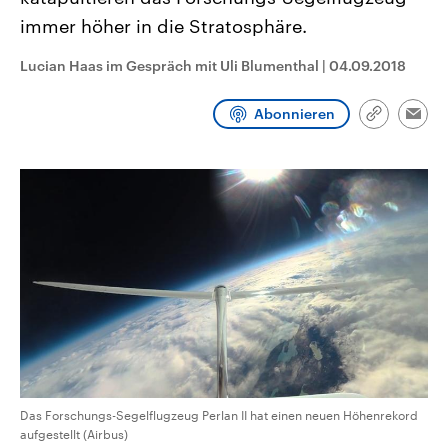
CDU, SPD und FDP regiert.-
aktuelle Weltgeschehen.
immer höher in die Stratosphäre.
Umfragen, Prognosen,
Wahlprogramme, aktuelle Berichte
Sendungen
Programm
Podcasts
und Hintergründe zu den Parteien
Lucian Haas im Gespräch mit Uli Blumenthal
|
04.09.2018
und Kandidaten der anstehenden
Wahl.
Audio-Archiv
Abonnieren
Link
Emai
kopieren/te
Das Forschungs-Segelflugzeug Perlan II hat einen neuen Höhenrekord
aufgestellt (Airbus)