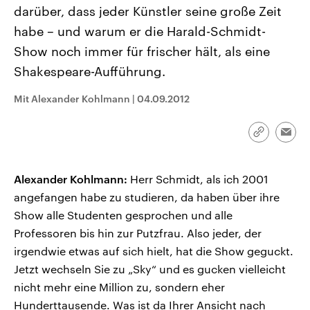
CDU, SPD und FDP regiert.-
aktuelle Weltgeschehen.
darüber, dass jeder Künstler seine große Zeit
Umfragen, Prognosen,
habe – und warum er die Harald-Schmidt-
Wahlprogramme, aktuelle Berichte
Sendungen
Programm
Podcasts
und Hintergründe zu den Parteien
Show noch immer für frischer hält, als eine
und Kandidaten der anstehenden
Wahl.
Shakespeare-Aufführung.
Audio-Archiv
Mit Alexander Kohlmann
|
04.09.2012
Link
Emai
kopieren/te
Alexander Kohlmann:
Herr Schmidt, als ich 2001
angefangen habe zu studieren, da haben über ihre
Show alle Studenten gesprochen und alle
Professoren bis hin zur Putzfrau. Also jeder, der
irgendwie etwas auf sich hielt, hat die Show geguckt.
Jetzt wechseln Sie zu „Sky“ und es gucken vielleicht
nicht mehr eine Million zu, sondern eher
Hunderttausende. Was ist da Ihrer Ansicht nach