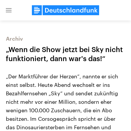
Close
menu
Archiv
Themen
„Wenn die Show jetzt bei Sky nicht
funktioniert, dann war's das!“
„Der Marktführer der Herzen“, nannte er sich
einst selbst. Heute Abend wechselt er ins
Bezahlfernsehen „Sky“ und sendet zukünftig
nicht mehr vor einer Million, sondern eher
Landtagswahl Sachsen-Anhalt
USA
2026
Aktuelle Beiträge, Analys
wenigen 100.000 Zuschauern, die ein Abo
Alle Informationen
Hintergründe
Sachsen-Anhalt wählt am 6.
Wirtschaftlich und militäri
besitzen. Im Corsogespräch spricht er über
September 2026 einen neuen
gehören die Vereinigten S
Landtag. Seit 2021 wird das
den mächtigsten Ländern 
das Dinosauriersterben im Fernsehen und
Bundesland von einer Koalition aus
mit großem Einfluss auf d